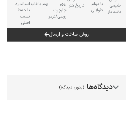
با دوام
روی
بوم با قاب
استاندارد
طبیعی
تاریخ هنر
طولانی
چارچوب
با حفظ
بافت‌دار
روسی/ترمو
نسبت
اصلی
روش ساخت و ارسال
رامبرانت
پیر آگوست رنوآر
(بدون دیدگاه)
پل سزان