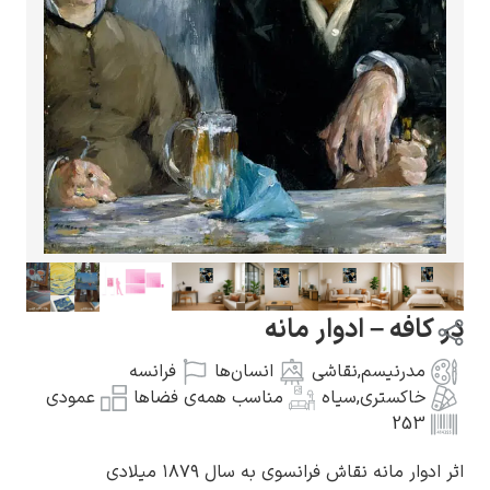
گوستاو کلیمت
ادوارد مونک
در کافه – ادوار مانه
مدرنیسم
,
نقاشی
انسان‌ها
فرانسه
خاکستری
,
سیاه
مناسب همه‌ی فضاها
عمودی
253
کامی پیسارو
اثر ادوار مانه نقاش فرانسوی به سال ۱۸۷۹ میلادی