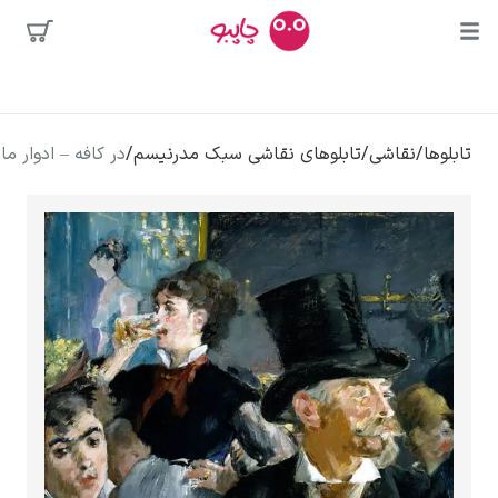
بیشترین
جستجوها
محبوب‌ترین
پیکاسو
تابلوها
/
نقاشی
/
تابلوهای نقاشی سبک مدرنیسم
/
در کافه – ادوار مانه
هنرمندان
تابلو بوسه
سالوادور دالی
فریدا کالوا
کلود مونه
ونسان ون گوگ