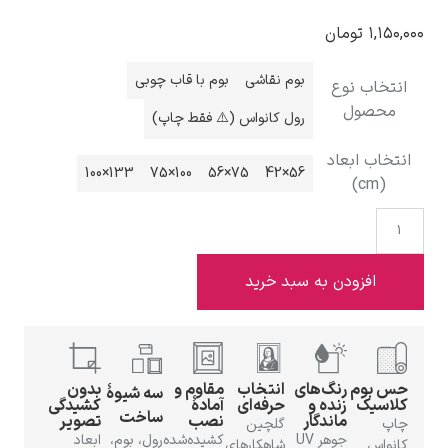
۱,۱۵۰,۰۰۰
تومان
بوم نقاشی
بوم با قاب چوبی
انتخاب نوع
محصول
رول کانواس (⚠️ فقط چاپ)
ادوارد هاپر
انتخاب ابعاد
133×100
100×75
75×56
56×42
(cm)
ادگار دگا
افزودن به سبد خرید
حس بوم
رنگ‌های
انتخاب
مقاوم و
بدون
سه شیوهٔ
کلاسیک
زنده و
حرفه‌ای
آمادهٔ
کشیدگی
ساخت
ماندگار
نصب
تصویر
لودویگ دویچ
چاپ
گلچین
جوهر UV
کشیده‌شده
رول، بوم،
ابعاد
کانواس
شاهکارهای