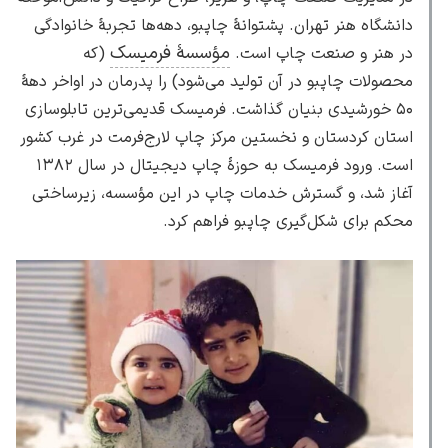
دانشگاه هنر تهران. پشتوانهٔ چاپبو، دهه‌ها تجربهٔ خانوادگی
مؤسسهٔ فرمیسک
در هنر و صنعت چاپ است.
(که
محصولات چاپبو در آن تولید می‌شود) را پدرمان در اواخر دههٔ
۵۰ خورشیدی بنیان گذاشت. فرمیسک قدیمی‌ترین تابلوسازی
گوستاو کلیمت
استان کردستان و نخستین مرکز چاپ لارج‌فرمت در غرب کشور
است. ورود فرمیسک به حوزهٔ چاپ دیجیتال در سال ۱۳۸۲
آغاز شد، و گسترش خدمات چاپ در این مؤسسه، زیرساختی
محکم برای شکل‌گیری چاپبو فراهم کرد.
ادوارد مونک
کامی پیسارو