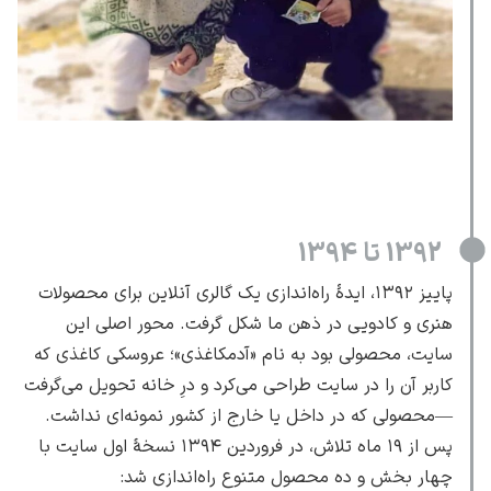
ادوارد هاپر
1392 تا 1394
پاییز ۱۳۹۲، ایدهٔ راه‌اندازی یک گالری آنلاین برای محصولات
ادگار دگا
هنری و کادویی در ذهن ما شکل گرفت. محور اصلی این
سایت، محصولی بود به نام «آدمکاغذی»؛ عروسکی کاغذی که
کاربر آن را در سایت طراحی می‌کرد و درِ خانه تحویل می‌گرفت
—محصولی که در داخل یا خارج از کشور نمونه‌ای نداشت.
پس از ۱۹ ماه تلاش، در فروردین ۱۳۹۴ نسخهٔ اول سایت با
لودویگ دویچ
چهار بخش و ده محصول متنوع راه‌اندازی شد: