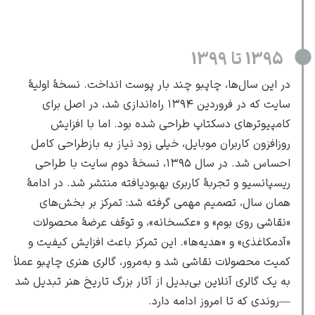
1395 تا 1399
در این سال‌ها، چاپبو چند بار پوست انداخت. نسخهٔ اولیهٔ
یوهانس فرمیر
سایت که در فروردین ۱۳۹۴ راه‌اندازی شد، در اصل برای
پرفروش‌ترین
کامپیوترهای دسکتاپ طراحی شده بود. اما با افزایش
تابلوها
روزافزون کاربران موبایل، خیلی زود نیاز به بازطراحی کامل
احساس شد. در سال ۱۳۹۵، نسخهٔ دوم سایت با طراحی
ریسپانسیو و تجربهٔ کاربری بهبودیافته منتشر شد. در ادامهٔ
همان سال، تصمیم مهمی گرفته شد: تمرکز بر بخش‌های
«نقاشی روی بوم» و «عکسخانه»، و توقف عرضهٔ محصولات
«آدمکاغذی» و «هدیه‌ها». این تمرکز باعث افزایش کیفیت و
کمیت محصولات نقاشی شد و به‌مرور، گالری هنری چاپبو عملاً
به یک گالری آنلاین بی‌بدیل از آثار بزرگ تاریخ هنر تبدیل شد
—روندی که تا امروز ادامه دارد.