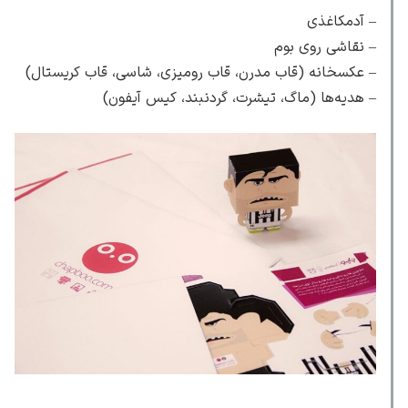
– آدمکاغذی
– نقاشی روی بوم
– عکسخانه (قاب مدرن، قاب رومیزی، شاسی، قاب کریستال)
– هدیه‌ها (ماگ، تیشرت، گردنبند، کیس آیفون)
رامبرانت
پیر آگوست رنوآر
پل سزان