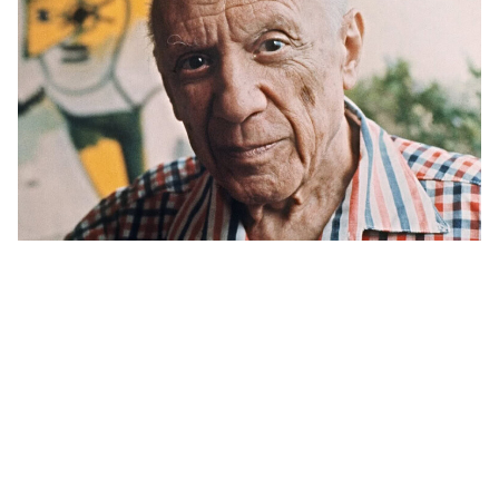
رامبرانت
پیر آگوست رنوآر
پل سزان