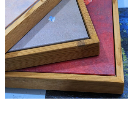
گوستاو کلیمت
ادوارد مونک
کامی پیسارو