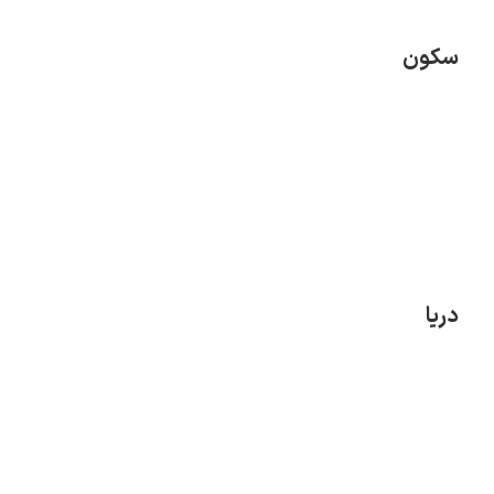
سکون
یوهانس فرمیر
پرفروش‌ترین
تابلوها
دریا