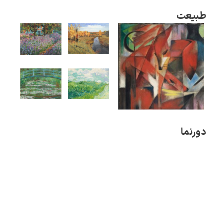
طبیعت
رامبرانت
دورنما
پیر آگوست رنوآر
پل سزان