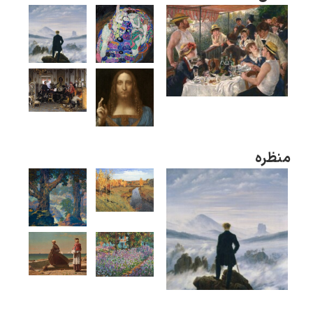
گوستاو کلیمت
منظره
ادوارد مونک
کامی پیسارو