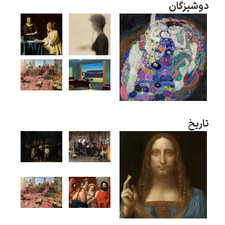
دوشیزگان
ادوارد هاپر
تاریخ
ادگار دگا
لودویگ دویچ