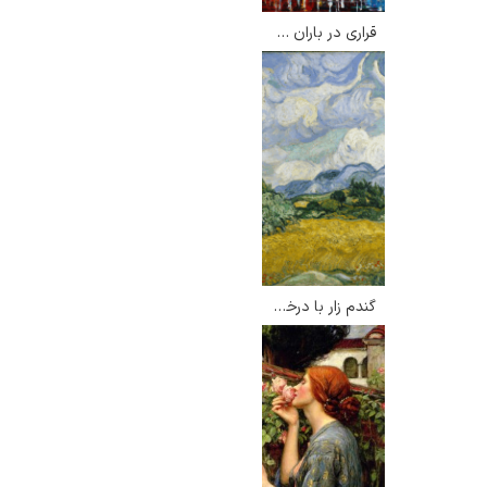
قراری در باران – لئونید آفرمو
گندم زار با درختان سرو – ونسان ون گوگ