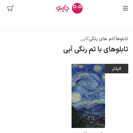
بیشترین
جستجوها
محبوب‌ترین
تابلوها
/
تم های رنگی
/
آبی
پیکاسو
هنرمندان
تابلوهای با تم رنگی آبی
تابلو بوسه
سالوادور دالی
فیلتر
فریدا کالوا
کلود مونه
ونسان ون گوگ