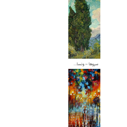
سروها – ونسان ون گوگ