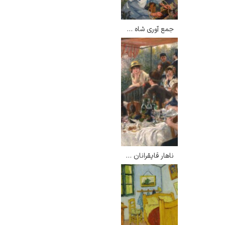
جمع آوری شاه توت – الیزابت فوربس
ناهار قایقرانان – پیر آگوست رنوآر