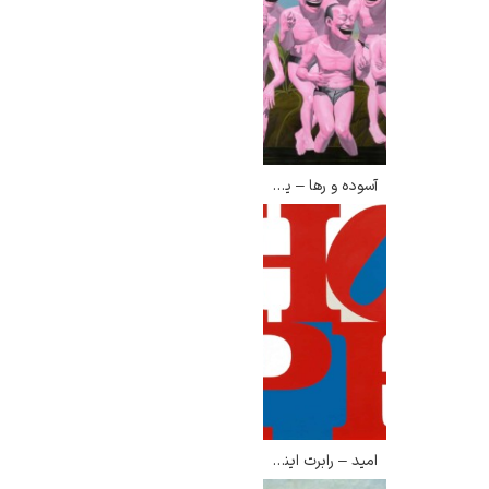
آسوده و رها – یومین جون
امید – رابرت ایندیانا