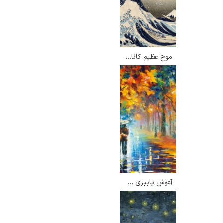
موج عظیم کاناگاوا – کاتسوشیکا هوکوسائی
رامبرانت
پیر آگوست رنوآر
آغوش پاییزی – لئونید آفرمو
پل سزان