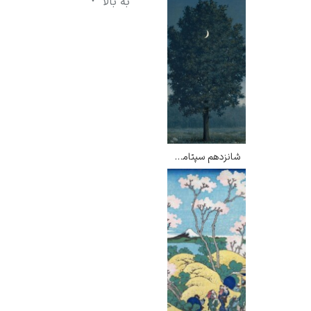
به بالا
شانزدهم سپتامبر – رنه ماگریت