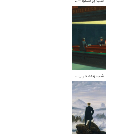
شب پر ستاره – ونسان ون گوگ
گوستاو کلیمت
شب زنده داران – ادوارد هاپر
ادوارد مونک
کامی پیسارو