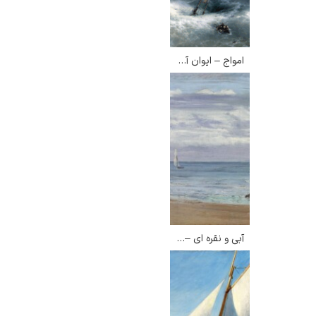
امواج – ایوان آیوازوفسکی
آبی و نقره ای – جیمز مک نیل ویسلر