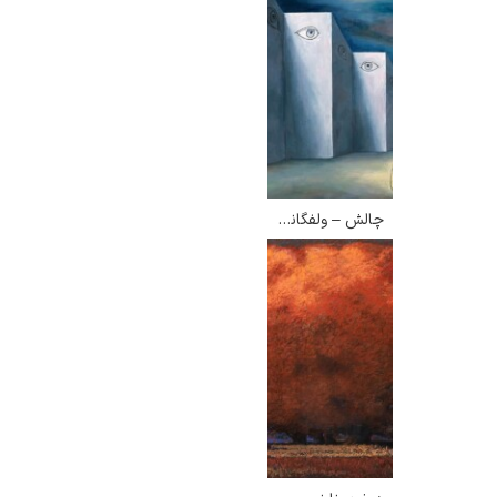
چالش – ولفگانگ لتل