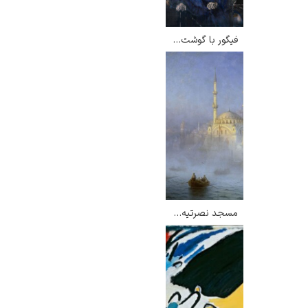
فیگور با گوشت – فرانسیس بیکن
مسجد نصرتیه استانبول – ایوان آیوازوفسکی