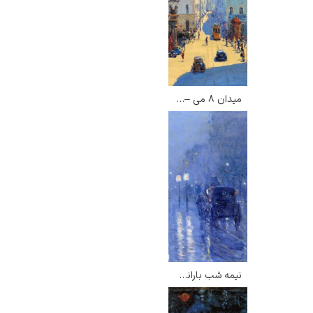
میدان ۸ می – فاستو سامپایو
نیمه شب بارانی – چایلد هسام