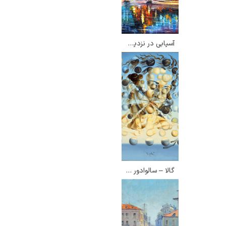
آسیابی در نزدیکی آمستردام – لئونید آفرمو
گالا – سالوادور دالی