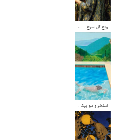
روح گل سرخ – جان ویلیام واترهاوس
استخر و دو پیکر – دیوید هاکنی