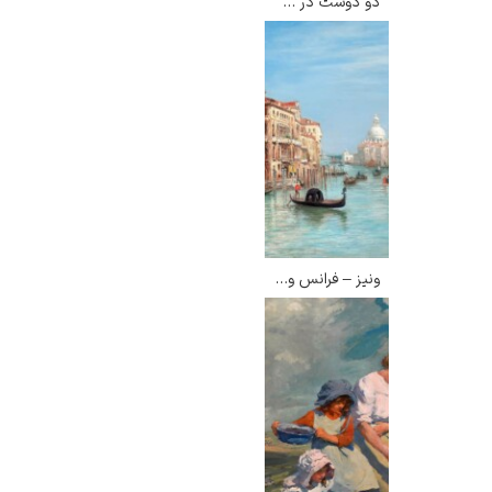
دو دوست در ساحل لانگ آیلند – دیوین لئوناردی
ونیز – فرانس ویلهلم اولدمارک