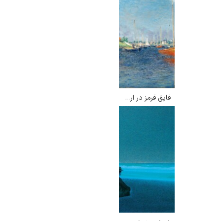
قایق قرمز در ارژانتوی – کلود مونه