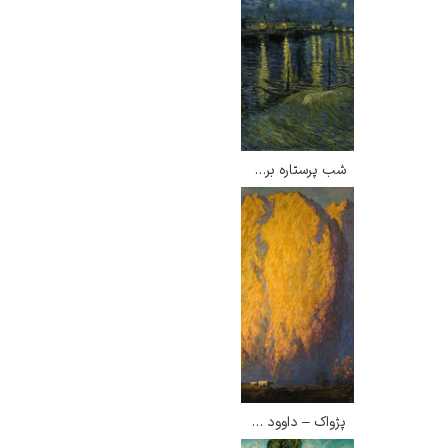
یوهانس فرمیر
پرفروش‌ترین
شب پرستاره برفراز رود رن – ونسان ون گوگ
تابلوها
پژواک – داوود امدادیان