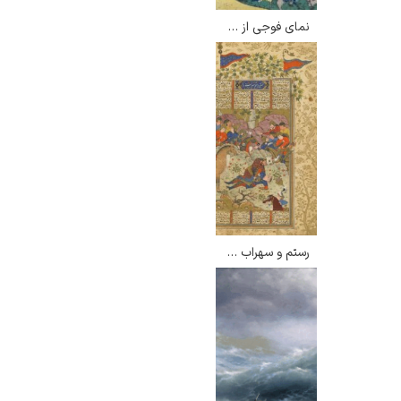
نمای فوجی از گوتنیاما – کاتسوشیکا هوکوسائی
رستم و سهراب – هنرمندان دوره صفویه