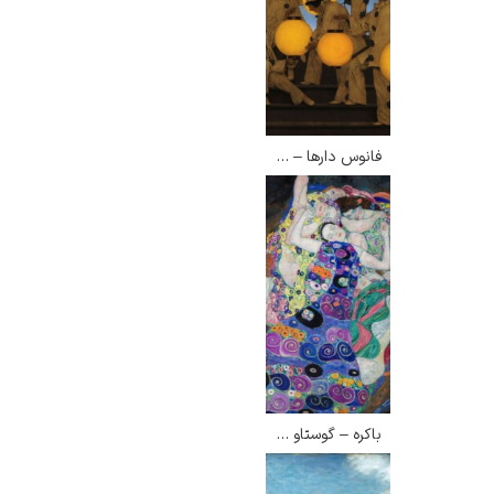
فانوس دارها – ماکسفیلد پریش
باکره – گوستاو کلیمت