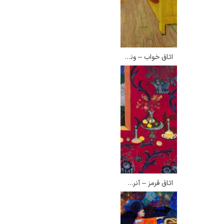
اتاق خواب – ونسان ون گوگ
اتاق قرمز – آنری ماتیس