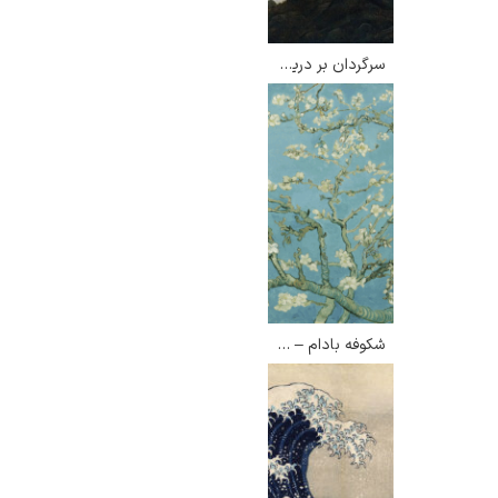
سرگردان بر دریای مه – کاسپار داوید فریدریش
ادوارد هاپر
ادگار دگا
شکوفه بادام – ونسان ون گوگ
لودویگ دویچ