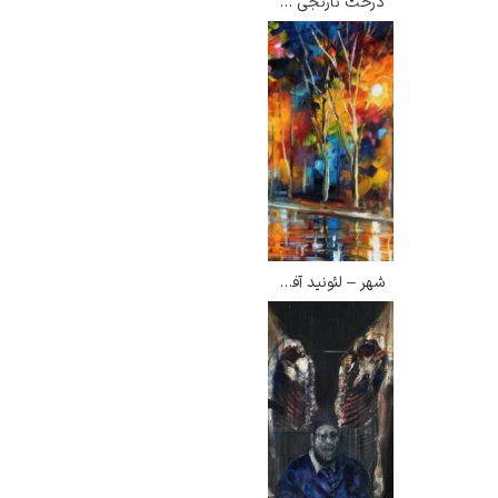
درخت نارنجی – داوود امدادیان
شهر – لئونید آفرمو