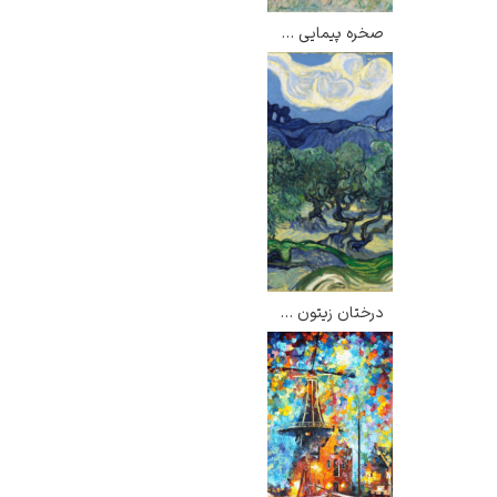
صخره پیمایی در پورویل – کلود مونه
درختان زیتون – ونسان ون گوگ