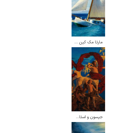
مارتا مک کین – ادوارد هاپر
جیسون و استاد او – ماکسفیلد پریش