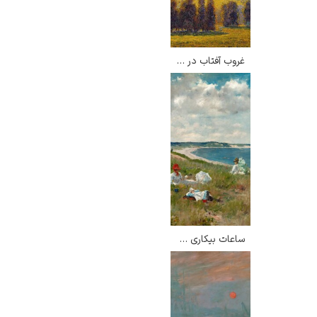
غروب آفتاب در ارانی – کامی پیسارو
ساعات بیکاری – ویلیام مریت چیس