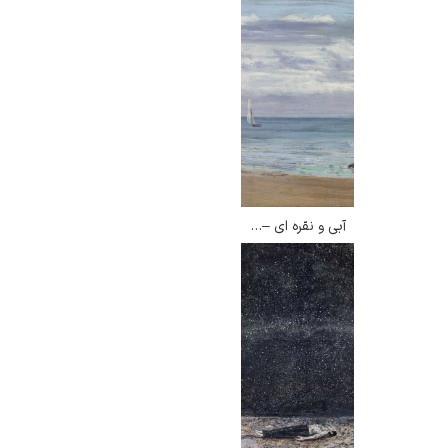
آبی و نقره ای – جیمز مک نیل ویسلر