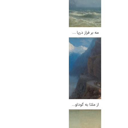
مه بر فراز دریا – ایوان آیوازوفسکی
از ملتا به گوداوری – ایوان آیوازوفسکی