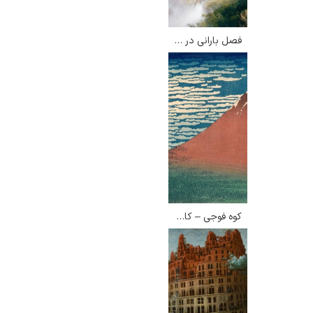
فصل بارانی در مناطق استوایی – فردریک ادوین چرچ
کوه فوجی – کاتسوشیکا هوکوسائی