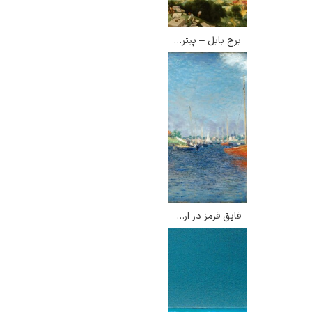
برج بابل – پیتر بروگل
ادوارد هاپر
ادگار دگا
قایق قرمز در ارژانتوی – کلود مونه
لودویگ دویچ