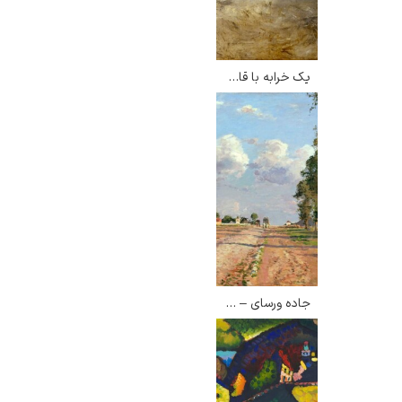
یک خرابه با قایق های ماهیگیری – ویلیام ترنر
جاده ورسای – کامی پیسارو