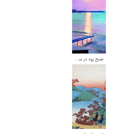
صبح زود در سنت ماکسیم – دیوید هاکنی