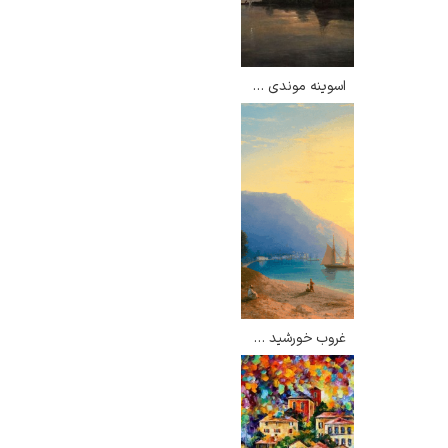
اسوینه موندی در مهتاب – یوهان کریستین دال
غروب خورشید در یالتا – ایوان آیوازوفسکی