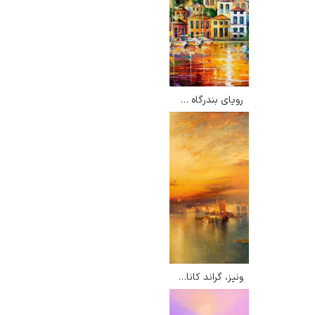
رویای بندرگاه – لئونید آفرمو
ونیز، گراند کانال – توماس موران