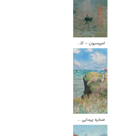
امپرسیون – کلود مونه
صخره پیمایی در پورویل – کلود مونه