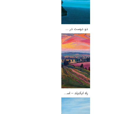
دو دوست در ساحل لانگ آیلند – دیوین لئوناردی
رامبرانت
پیر آگوست رنوآر
راه ایکنیلد – اسپنسر گور
پل سزان