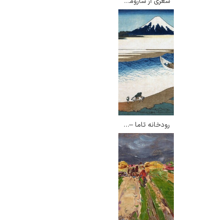
شعری از سارومارو دایو – کاتسوشیکا هوکوسائی
رودخانه تاما – کاتسوشیکا هوکوسائی