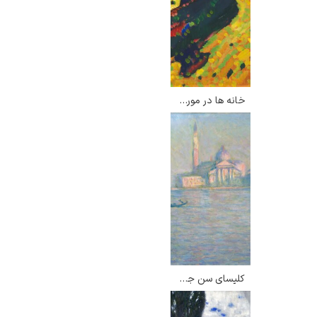
خانه ها در مورنائو – واسیلی کاندینسکی
کلیسای سن جورجو ماجوره در ونیز – کلود مونه