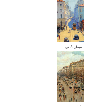
میدان ۸ می – فاستو سامپایو