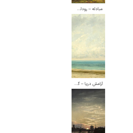
مبادله – رودلف اینجرل
آرامش دریا – گوستاو کوربه