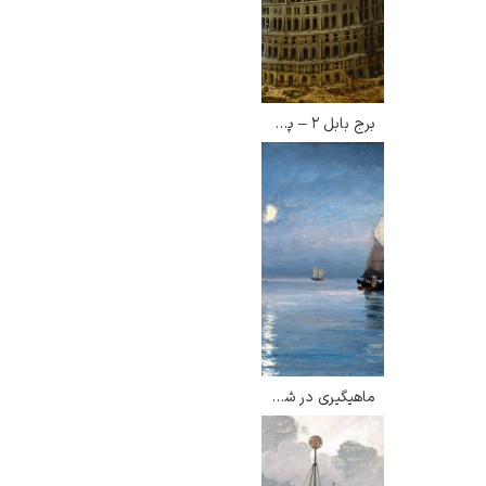
برج بابل ۲ – پیتر بروگل
ماهیگیری در شب مهتابی – کارل لوچر