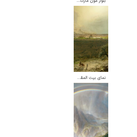
بلوار مون مارت – کامی پیسارو
نمای بیت المقدس از کوه زیتون – فردریک ادوین چرچ