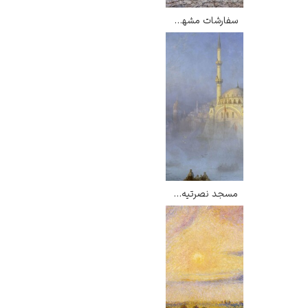
سفارشات مشهور از شب – آنزلم کیفر
مسجد نصرتیه استانبول – ایوان آیوازوفسکی