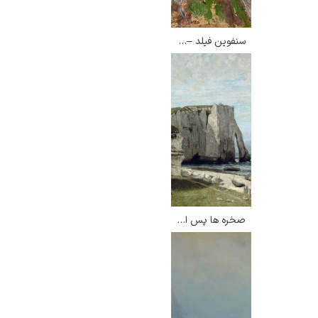
سنفوین فیلد – تئودور فون هورمن
صخره ها پس از طوفان – گوستاو کوربه