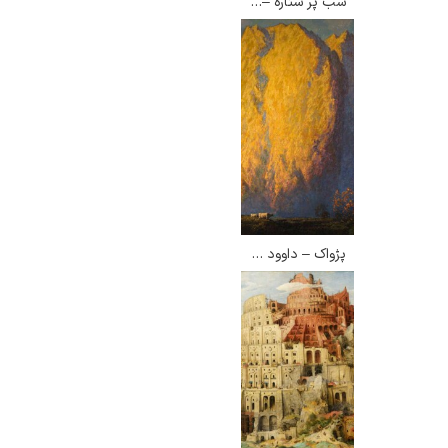
شب پر ستاره – ونسان ون گوگ
گوستاو کلیمت
پژواک – داوود امدادیان
ادوارد مونک
کامی پیسارو