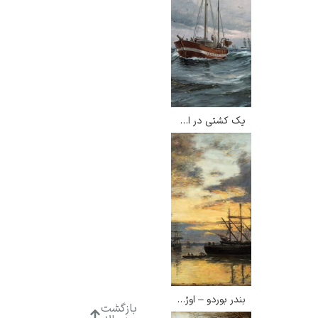
یک کشتی در اسکاگن – کارل لوچر
بندر بوردو – اوژن بودن
بازگشت