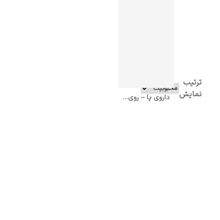
ترتیب
نمایش
داروی پا – روی لیکتنستاین