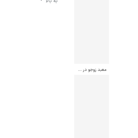
به بالا
معبد زوجو در شیبا – هاسویی کاواسه