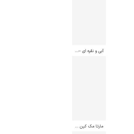
یوهانس فرمیر
پرفروش‌ترین
آبی و نقره ای – جیمز مک نیل ویسلر
تابلوها
مارتا مک کین – ادوارد هاپر