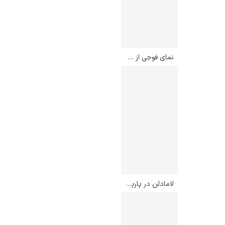
نمای فوجی از گوتنیاما – کاتسوشیکا هوکوسائی
رامبرانت
پیر آگوست رنوآر
لامادلن در پاریس – آنتون بلانشارد
پل سزان