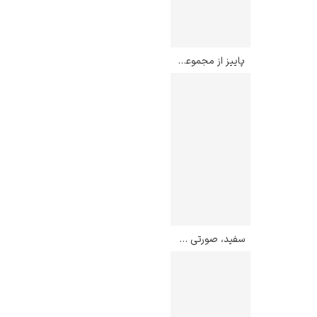
پاییز از مجموعه چهارفصل دریا – یوکویاما تایکان
سفید، صورتی و خردلی – مارک روتکو