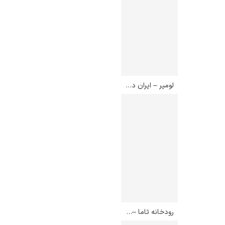
لومیر – ایران درودی
رودخانه تاما – کاتسوشیکا هوکوسائی