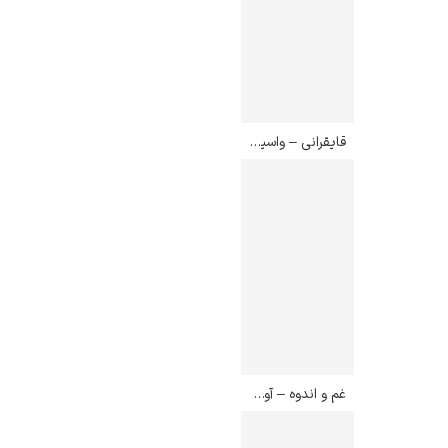
قایقرانی – واسیلی کاندیسکی
غم و اندوه – آوگوست فریدریش شنک