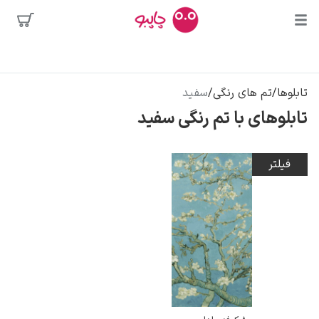
بیشترین
جستجوها
محبوب‌ترین
تابلوها
/
تم های رنگی
/
سفید
پیکاسو
هنرمندان
تابلوهای با تم رنگی سفید
تابلو بوسه
سالوادور دالی
فیلتر
فریدا کالوا
کلود مونه
ونسان ون گوگ