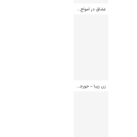
عشاق در امواج – ادوارد مونک
زن زیبا – جورجیا اوکیف