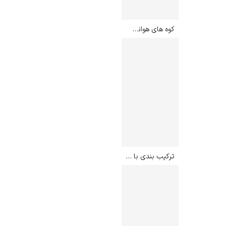
کوه های هوانگ شان در چین – مایکل کنا
ترکیب بندی با قرمز و آبی و زرد – پیت موندریان