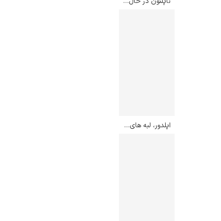
ناپلئون در حال عبور از آلپ – ژاک لویی داوید
اپلدور، لبه های جنوبی – چایلد هسام