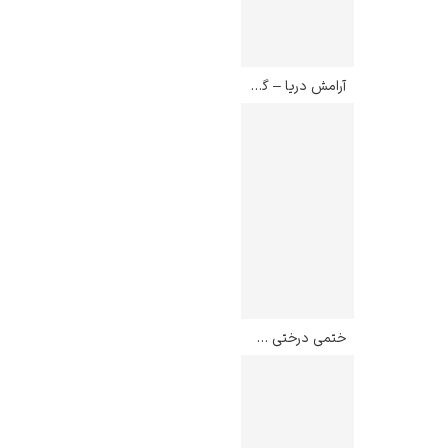
آرامش دریا – گوستاو کوربه
ختمی درختی – فردریک کارل فریسکه