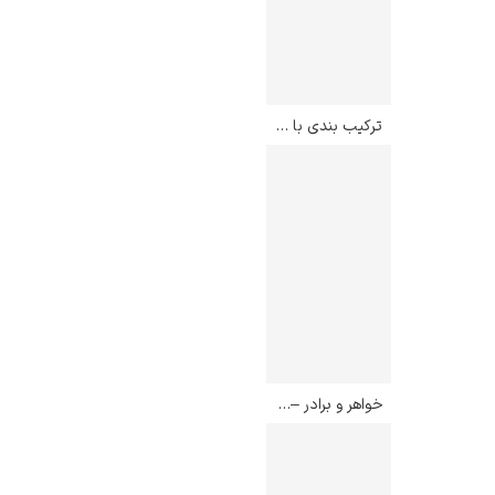
ترکیب بندی با رنگ آبی – پیت موندریان
خواهر و برادر – ادوارد هنری پوتاست