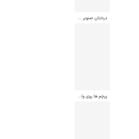
درختان صنوبر در اپت – کلود مونه
پرچم ها روی والدورف – چایلد هسام