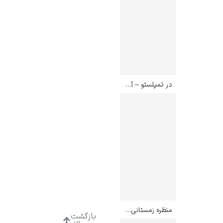
در تمپلستو – آرتور استریتون
منظره زمستانی با تله پرنده – پیتر بروگل جوان
بازگشت