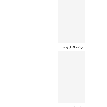
چشم انداز زمستانی با کلیسا – کاسپار داوید فریدریش