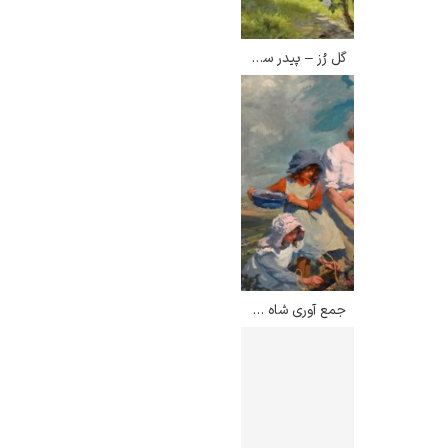
گل رُز – پیدر سورین کرویر
ادوارد هاپر
ادگار دگا
جمع آوری شاه توت – الیزابت فوربس
لودویگ دویچ