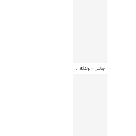
چالش – ولفگانگ لتل