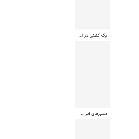
یک کشتی در اسکاگن – کارل لوچر
مسیرهای آبی – جکسون پولاک