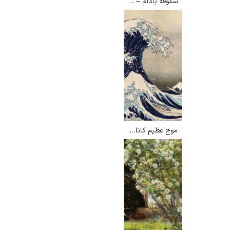
شکوفه بادام – ونسان ون گوگ
گوستاو کلیمت
موج عظیم کاناگاوا – کاتسوشیکا هوکوسائی
ادوارد مونک
کامی پیسارو