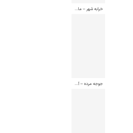
خرابه شهر – ماریا هلنا داسیلوا
جوجه مرده – آنتونیو روتا