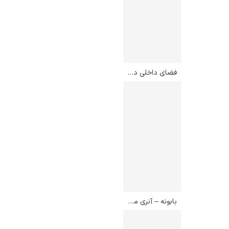
فضای داخلی در قرن هفدهم – چارلز گیفورد دایر
بابونه – آنری ماتیس