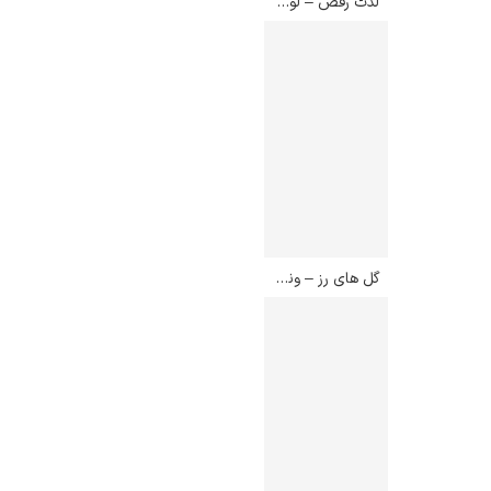
لذت رقص – لوئیجی کاوالیری
گل های رز – ونسان ون گوگ