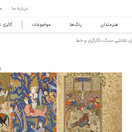
درباره ما
م
وها
محبوب‌ترین هنرمندان
هنرمندان
رنگ‌ها
موضوعات
گالری
ای نقاشی سبک نگارگری و خط
کلود مونه
ت
ونسان ون گوگ