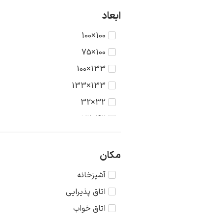
آرتور استریتون
ابعاد
آرتور پرسی
100×100
آرتور دیویس
100×75
آرتور فرانک ماتیوس
133×100
آرتور همینگ
133×133
آرچیبالد موتلی
32×32
آردنگو سوفیچی
42×32
آرسن لوونی
42×42
آرنولد بوکلین
56×42
مکان
آرون وستربرگ
56×56
آشپزخانه
آریستارخ لنتولوف
75×56
اتاق پذیرایی
آکیله پریلی
75×75
اتاق خواب
آکیله فورمیس