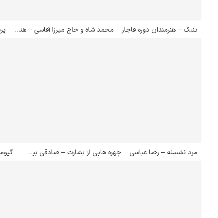
تنبک – هنرمندان دوره قاجار
محمد شاه و حاج میرزا آقاسی – هنرمندان دوره قاجار
پرن
مرد نشسته – رضا عباسی
چهره هایی از بشارت – صادقی بیگ افشار
گیومر