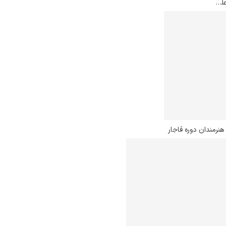
ورود عزیز و زلیخا به مصر – میرزاعلی نگارگر
 هنرمندان دوره قاجار