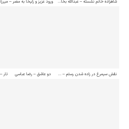
شاهزاده خانم نشسته – عبدالله بخاری
نقش سیمرغ در زاده شدن رستم – نگارگران قزوینی
دو عاشق – رضا عباسی
تار –