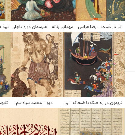
انار در دست – رضا عباسی
مهمانی زنانه – هنرمندان دوره قاجار
ادگار دگا
لودویگ دویچ
فریدون در راه جنگ با ضحاک – رضا عباسی
دیو – محمد سیاه قلم
کابوس
رامبرانت