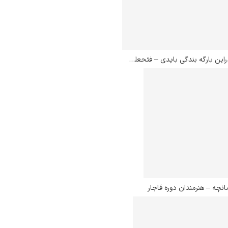
دراین بارگه بندگی بایدی – فتحعلی شاه قاجار
انچه – هنرمندان دوره قاجار