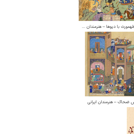
نبرد طهمورث با دیوها – هنرمندان قزوینی
 ضحاک – هنرمندان ایرانی