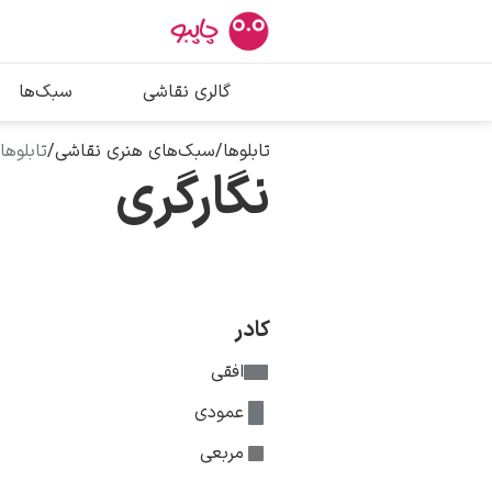
بیشترین جستج
گالری نقاشی
سبک‌ها
پیکاسو
تابلو بوسه
تابلوها
/
سبک‌های هنری نقاشی
/
تابلوه
نگارگری
سالوادور دالی
فریدا کالوا
کادر
افقی
عمودی
مربعی