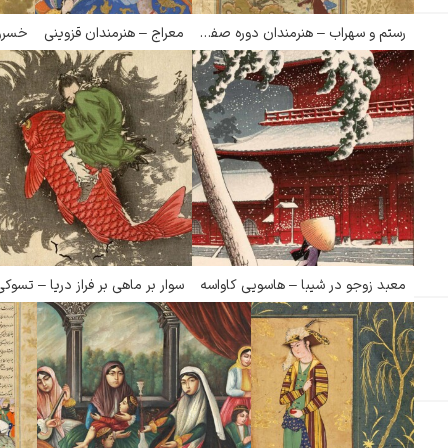
گوستاو کلیمت
رستم و سهراب – هنرمندان دوره صفویه
معراج – هنرمندان قزوینی
خسرو 
ادوارد مونک
معبد زوجو در شیبا – هاسویی کاواسه
کامی پیسارو
ادوارد هاپر