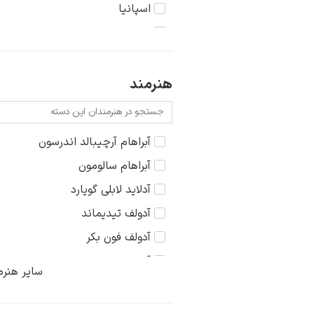
روستا
اسپانیا
سکون
اسکاندیناوی
شهر
انگلستان
طبیعت
ایتالیا
هنرمند
عشق
ایران
غرب وحشی
روسیه
آبراهام آرچیبالد اندرسون
کودک
فرانسه
آبراهام سالومون
مذهبی
هلند
آدلاید لابلی گویارد
منظره
آدولف تیدیماند
آدولف فون بکر
آدولف منتسل
سایر هنرم
آدولفو گایارد
آرتور ادموند گریمشاو