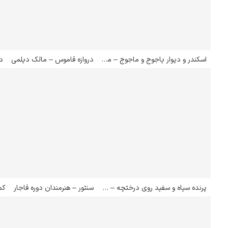
اسکندر و دیوار یاجوج و ماجوج – مالک دیلمی
دروازه قاموس – مالک دیلمی
پرنده سیاه و سفید روی درختچه – شفیع عباسی
سنتور – هنرمندان دوره قاجار
کم