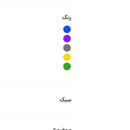
رنگ
سبک