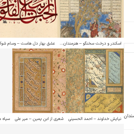
پیر آگوست رنوآر
اسکندر و درخت سخنگو – هنرمندان تبریزی
عشق بهار دل هاست – وسام شو
پل سزان
یوهانس فرمیر
ندان
پرفروش‌ترین تابلوها
نیایش خداوند – احمد الحسینی
شعری از ابن یمین – میر علی
سیاه م