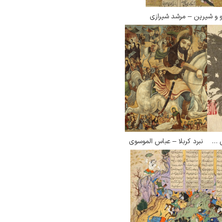
و شیرین – مرشد شیرازی
سوار بر ماهی بر فراز دریا – تسوکی اوکا یوشی توشی
نبرد کربلا – عباس الموسوی