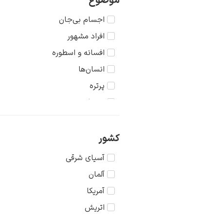
موضوع
اجسام بی‌جان
افراد مشهور
افسانه و اسطوره
انسان‌ها
پرتره
تاریخ
جنگ
حیوانات
کشور
دریا
آسیای شرقی
دورنما
آلمان
دوشیزگان
آمریکا
رنگ‌ها
اتریش