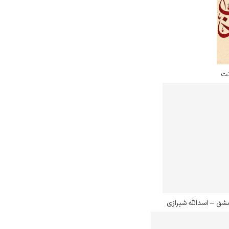
کت
شق – اسدالله شیرازی