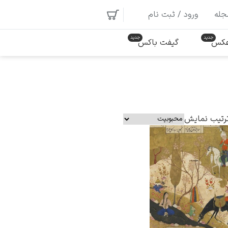
جله
ورود / ثبت نام
 عکس
گیفت باکس
رتیب نمایش