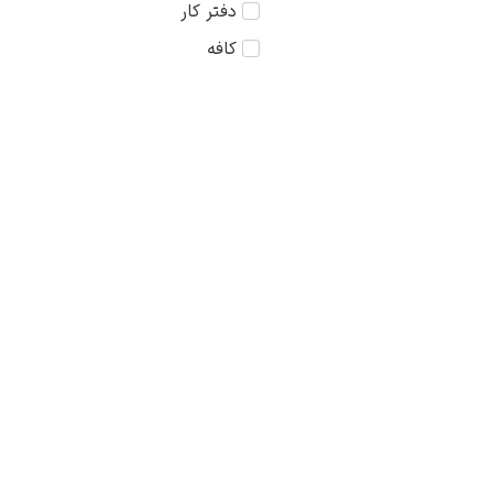
دفتر کار
آگوستوس جان
کافه
آگوستوس لئوپولد
آلبر مارکه
آلبرت آندره
آلبرت ادلفلت
آلبرت بیرشتات
آلبرت جوزف مور
آلبرت دوبوا پیله
آلبرتو پاسینی
آلبرتو مانلی
آلبرشت دورر
آلدو بونادی
آلفرد استیونز