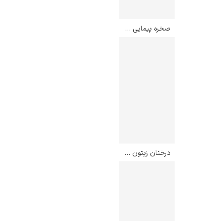
صخره پیمایی در پورویل – کلود مونه
درختان زیتون – ونسان ون گوگ