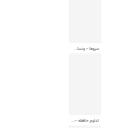
یوهانس فرمیر
پرفروش‌ترین
سروها – ونسان ون گوگ
تابلوها
تداوم حافظه – سالوادور دالی