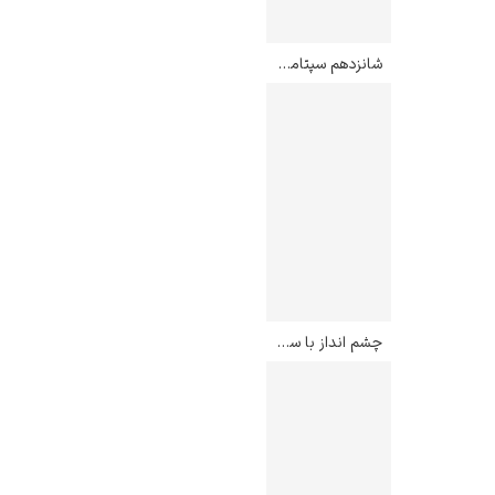
شانزدهم سپتامبر – رنه ماگریت
چشم انداز با سقوط ایکاروس – پیتر بروگل