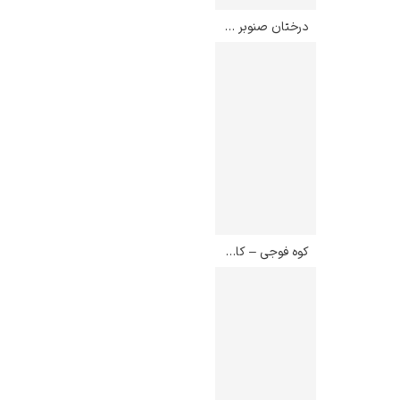
درختان صنوبر در اپت – کلود مونه
کوه فوجی – کاتسوشیکا هوکوسائی