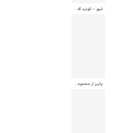
شهر – لئونید آفرمو
پاییز از مجموعه چهارفصل دریا – یوکویاما تایکان