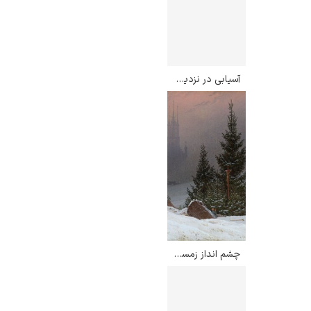
آسیابی در نزدیکی آمستردام – لئونید آفرمو
چشم انداز زمستانی با کلیسا – کاسپار داوید فریدریش