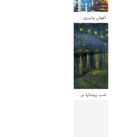
آغوش پاییزی – لئونید آفرمو
ادوارد هاپر
ادگار دگا
شب پرستاره برفراز رود رن – ونسان ون گوگ
لودویگ دویچ