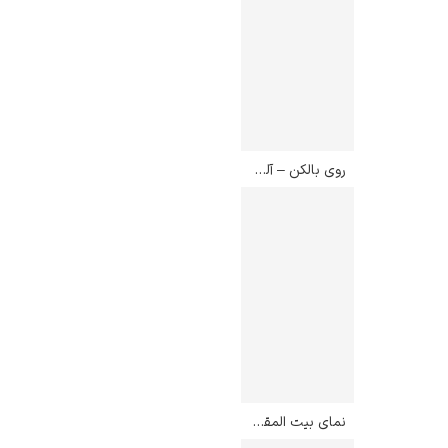
روی بالکن – آلکسی گریتسای
نمای بیت المقدس از کوه زیتون – فردریک ادوین چرچ