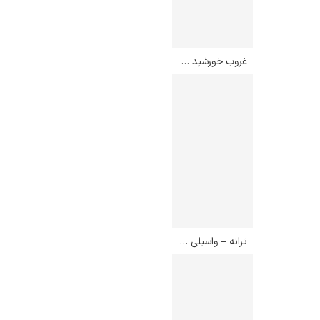
غروب خورشید – اگون شیله
ترانه – واسیلی کاندینسکی