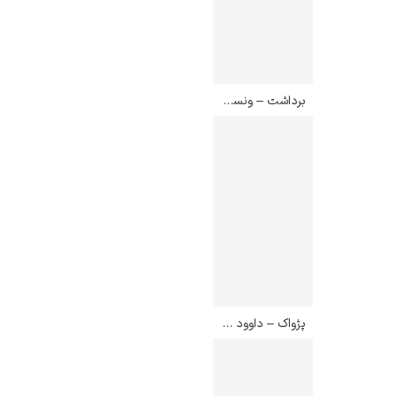
برداشت – ونسان ون گوگ
رامبرانت
پیر آگوست رنوآر
پژواک – داوود امدادیان
پل سزان