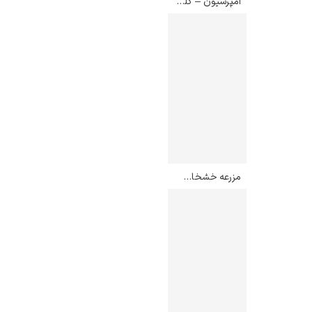
امپرسیون – کلود مونه
مزرعه خشخاش در کالیفرنیا – گرنویل ردموند