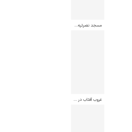
مسجد نصرتیه استانبول – ایوان آیوازوفسکی
غروب آفتاب در ارانی – کامی پیسارو