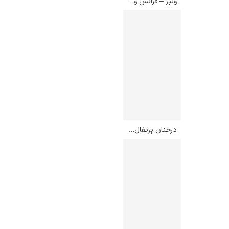
ونیز – فرانس ویلهلم اولدمارک
درختان پرتقال در یک بعدازظهر – فالکو تریگوزو