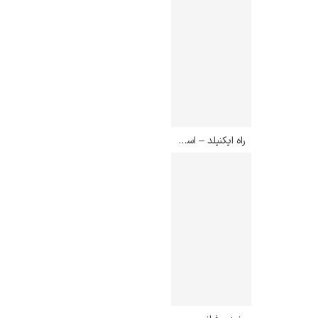
راه ایکنیلد – اسپنسر گور