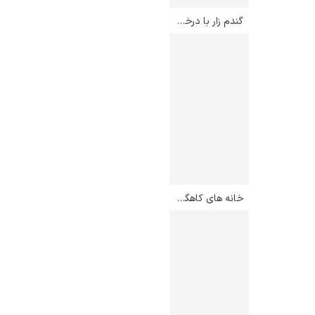
گندم زار با درختان سرو – ونسان ون گوگ
خانه های کاهگلی – پرویز کلانتری