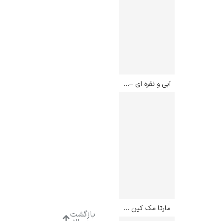
آبی و نقره ای – جیمز مک نیل ویسلر
مارتا مک کین – ادوارد هاپر
بازگشت