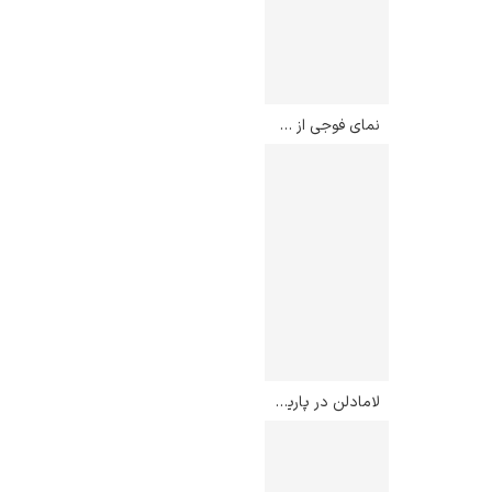
نمای فوجی از گوتنیاما – کاتسوشیکا هوکوسائی
لامادلن در پاریس – آنتون بلانشارد