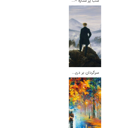
شب پر ستاره – ونسان ون گوگ
گوستاو کلیمت
سرگردان بر دریای مه – کاسپار داوید فریدریش
ادوارد مونک
کامی پیسارو