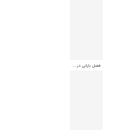
فصل بارانی در مناطق استوایی – فردریک ادوین چرچ