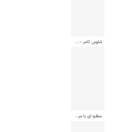
شلوس کامر – گوستاو کلیمت
منظره ای با میموسا – پیر آگوست رنوآر