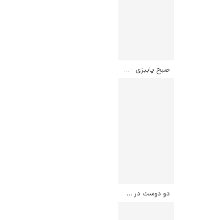
صبح پاییزی – کامپوس آیرس
دو دوست در ساحل لانگ آیلند – دیوین لئوناردی