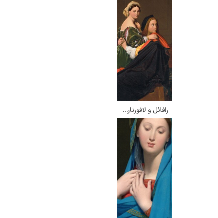
رافائل و لافورنارینا – انگر