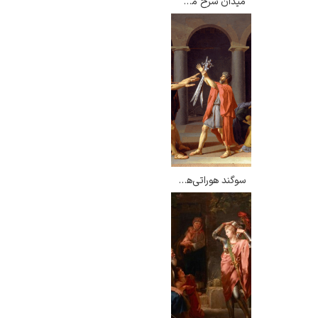
میدان سرخ مسکو – فئودور آلکسیف
سوگند هوراتی‌ها – ژاک لویی داوید