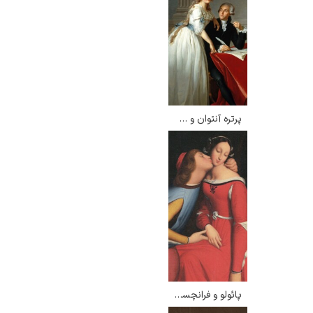
یوهانس فرمیر
پرفروش‌ترین
پرتره آنتوان و ماری آن – ژاک لویی داوید
تابلوها
پائولو و فرانچسکا – انگر