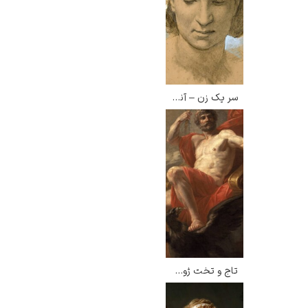
سر یک زن – آنزلم فویرباخ
تاج و تخت ژوپیتر – هاینریش فوگر