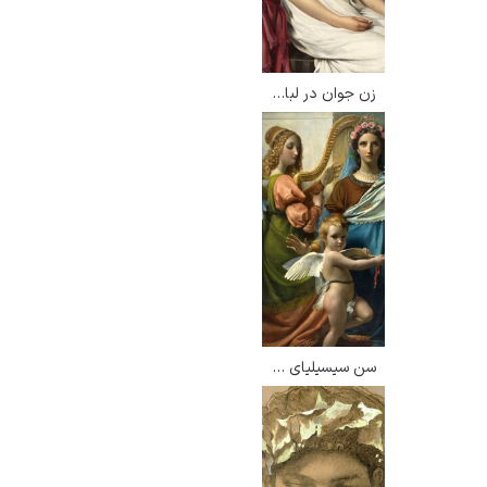
زن جوان در لباس سفید – ژاک لویی داوید
سن سیسیلیای رم – فرانسوا ناوز