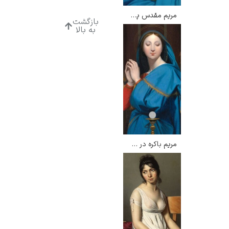
مریم مقدس پذیرنده – انگر
بازگشت
به بالا
مریم باکره در حال پرستش نان مقدس – انگر