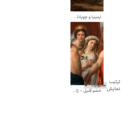
ارمینیا و چوپانان – گیلم گیون لتییر
ترتیب
نمایش
خشم آشیل – ژاک لویی داوید