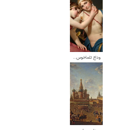
وداع تلماخوس و ایکاریس – ژاک لویی داوید