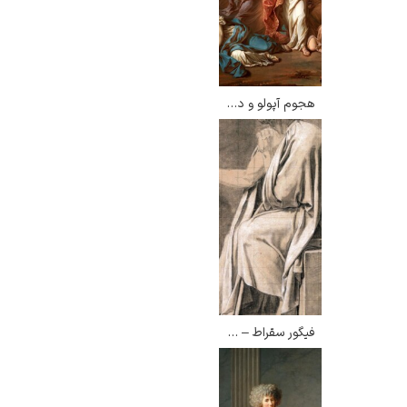
هجوم آپولو و دایانا به فرزندان نیوب – ژاک لویی داوید
رامبرانت
پیر آگوست رنوآر
فیگور سقراط – ژاک لویی داوید
پل سزان