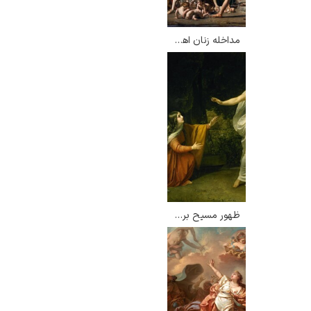
مداخله زنان اهل سابین – ژاک لویی داوید
ادوارد هاپر
ادگار دگا
ظهور مسیح بر مریم مجدلیه پس از رستاخیز – الکساندر ایوانف
لودویگ دویچ