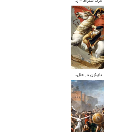
مرگ سقراط – ژاک لویی داوید
گوستاو کلیمت
ناپلئون در حال عبور از آلپ – ژاک لویی داوید
ادوارد مونک
کامی پیسارو