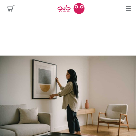
بیشترین
جستجوها
محبوب‌ترین
پیکاسو
هنرمندان
تابلو بوسه
سالوادور دالی
فریدا کالوا
کلود مونه
ونسان ون گوگ