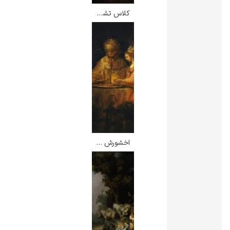
کلاس تشریح دکتر نیکلاس تولپ – رامبرانت
اخشورش و هامان در جشن استر – رامبرانت