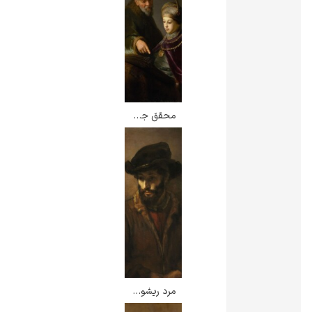
محقق جوان و معلمش – رامبرانت
مرد ریشو با کلاه – رامبرانت