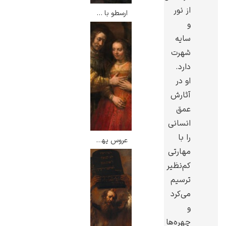
از نور
ارسطو با مجسمه نیم تنه هومر – رامبرانت
و
سایه
شهرت
ادوارد هاپر
دارد.
او در
آثارش
عمق
انسانی
را با
ادگار دگا
عروس یهودی – رامبرانت
مهارتی
کم‌نظیر
ترسیم
می‌کرد
و
لودویگ دویچ
چهره‌ها