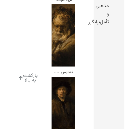
مذهبی
و
تأمل‌برانگیز.
تندیس مردی با ریش بلند – رامبرانت
بازگشت
به بالا