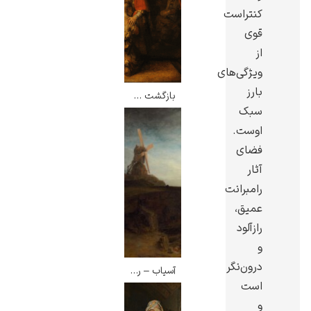
کنتراست
قوی
از
ویژگی‌های
یوهانس فرمیر
بارز
بازگشت پسر گمشده – رامبرانت
سبک
پرفروش‌ترین
تابلوها
اوست.
فضای
آثار
رامبرانت
عمیق،
رازآلود
و
درون‌نگر
آسیاب – رامبرانت
است
و