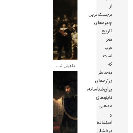
از
برجسته‌ترین
چهره‌های
تاریخ
هنر
گوستاو کلیمت
غرب
است
که
نگهبان شب – رامبرانت
به‌خاطر
پرتره‌های
ادوارد مونک
روان‌شناسانه،
تابلوهای
مذهبی
و
استفاده
کامی پیسارو
درخشان