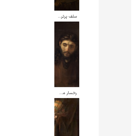
سلف پرتره بزرگ – رامبرانت
رخسار مسیح – رامبرانت