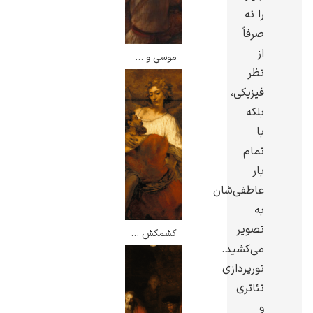
را نه
صرفاً
از
موسی و ده فرمان – رامبرانت
نظر
رامبرانت
فیزیکی،
بلکه
با
تمام
بار
عاطفی‌شان
پیر آگوست رنوآر
به
تصویر
کشمکش یعقوب با فرشته – رامبرانت
می‌کشید.
نورپردازی
تئاتری
پل سزان
و