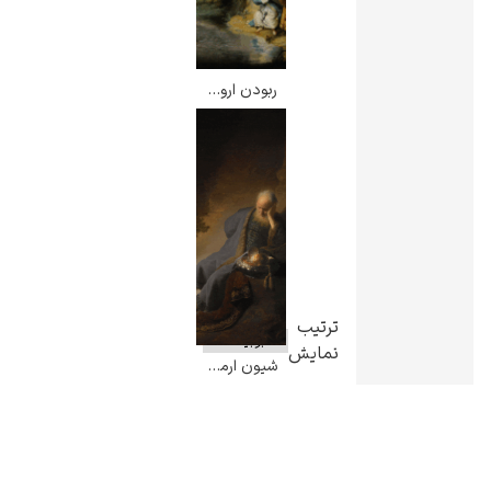
ربودن اروپا – رامبرانت
ترتیب
نمایش
شیون ارمیا بر ویرانه بیت المقدس – رامبرانت