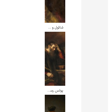
شائول و داوود – رامبرانت
پولس رسول – رامبرانت