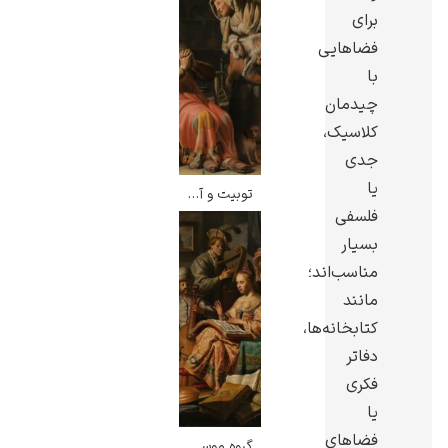
برای
فضاهایی
با
چیدمان
کلاسیک،
جدی
یا
توبیت و آنا همراه با کودک – رامبرانت
فلسفی
بسیار
مناسب‌اند؛
مانند
کتابخانه‌ها،
دفاتر
فکری
یا
فضاهای
گروه موسیقی – رامبرانت