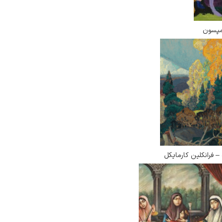
مپسون
 – فرانکلین کارمایکل