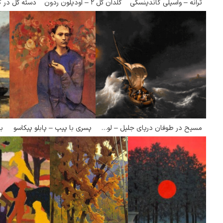
ترانه – واسیلی کاندینسکی
گلدان گل ۲ – اودیلون ردون
مسیح در طوفان دریای جلیل – لودولف باکایزن
پسری با پیپ – پابلو پیکاسو
ب