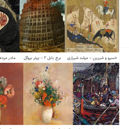
خسرو و شیرین – مرشد شیرازی
برج بابل ۲ – پیتر بروگل
مادر مرده