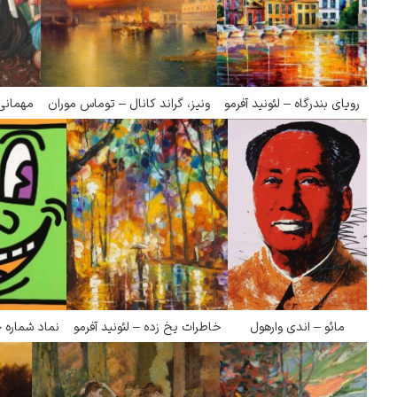
رویای بندرگاه – لئونید آفرمو
ونیز، گراند کانال – توماس موران
مهمانی 
مائو – اندی وارهول
خاطرات یخ زده – لئونید آفرمو
نماد شماره 