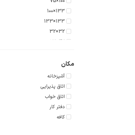
100×75
آرتور فرانک ماتیوس
133×100
آرتور همینگ
133×133
آرچیبالد موتلی
32×32
آردنگو سوفیچی
42×32
آرسن لوونی
42×42
آرنولد بوکلین
56×42
مکان
آرون وستربرگ
56×56
آشپزخانه
آریستارخ لنتولوف
75×56
اتاق پذیرایی
آکیله پریلی
75×75
اتاق خواب
آکیله فورمیس
دفتر کار
آگوستوس جان
کافه
آگوستوس لئوپولد
آلبر مارکه