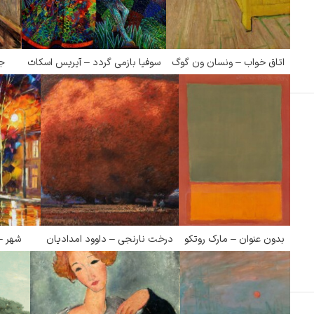
اتاق خواب – ونسان ون گوگ
سوفیا بازمی گردد – آیریس اسکات
جی
ادگار دگا
لودویگ دویچ
بدون عنوان – مارک روتکو
درخت نارنجی – داوود امدادیان
شهر – 
رامبرانت