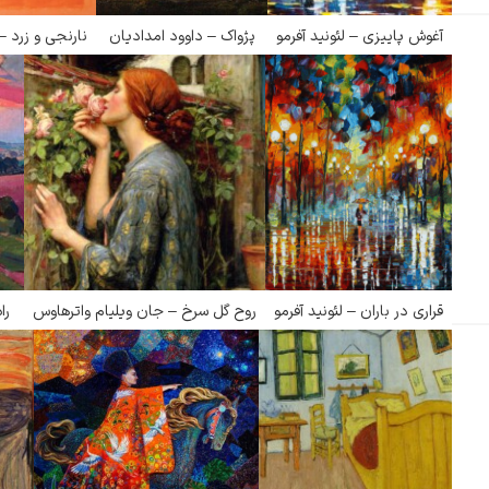
گوستاو کلیمت
آغوش پاییزی – لئونید آفرمو
پژواک – داوود امدادیان
نارنجی و زرد –
ادوارد مونک
قراری در باران – لئونید آفرمو
روح گل سرخ – جان ویلیام واترهاوس
را
کامی پیسارو
ادوارد هاپر