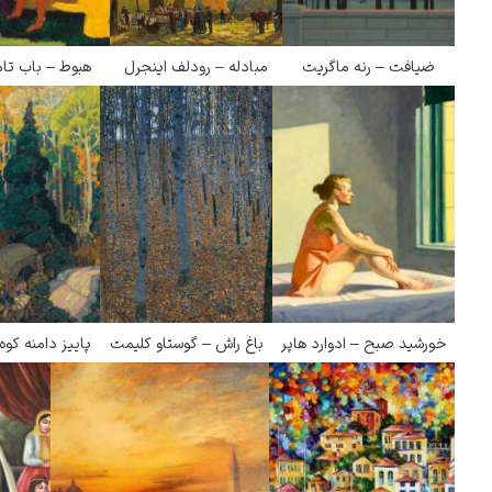
ضیافت – رنه ماگریت
مبادله – رودلف اینجرل
هبوط – باب تا
خورشید صبح – ادوارد هاپر
باغ راش – گوستاو کلیمت
پاییز دامنه کوه