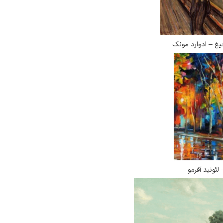
غ – ادوارد مونک
لئونید آفرمو