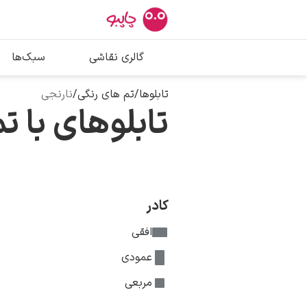
بیشترین جستج
گالری نقاشی
سبک‌ها
پیکاسو
تابلو بوسه
تابلوها
/
تم های رنگی
/
نارنجی
تابلوهای با ت
سالوادور دالی
فریدا کالوا
کادر
افقی
عمودی
مربعی