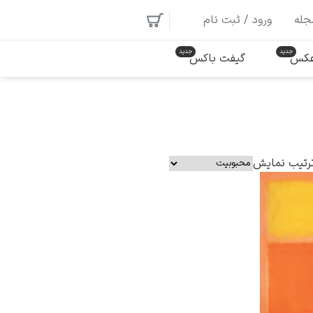
جله
ورود / ثبت نام
 عکس
گیفت باکس
رتیب نمایش