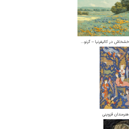
مزرعه خشخاش در کالیفرنیا – گرنویل ردموند
هنرمندان قزوینی