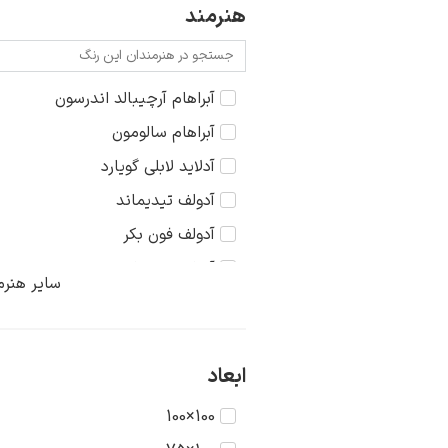
ایتالیا
هنرمند
عشق
ایران
غرب وحشی
روسیه
آبراهام آرچیبالد اندرسون
کودک
فرانسه
آبراهام سالومون
مذهبی
هلند
آدلاید لابلی گویارد
منظره
آدولف تیدیماند
آدولف فون بکر
آدولف منتسل
سایر هنرم
آدولفو گایارد
آرتور ادموند گریمشاو
آرتور استریتون
ابعاد
آرتور پرسی
100×100
آرتور دیویس