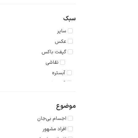
سبک
سایر
عکس
گیفت باکس
نقاشی
آبستره
آکادمیک
اکسپرسیونیسم
امپرسیونیسم
موضوع
باروک
اجسام بی‌جان
پاپ آرت
افراد مشهور
پست مدرنیسم