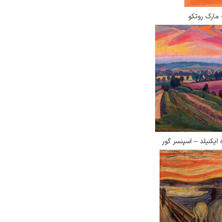
 مارک روتکو
ه ایکنیلد – اسپنسر گور