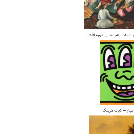
زنانه – هنرمندان دوره قاجار
چهار – کیت هرینگ