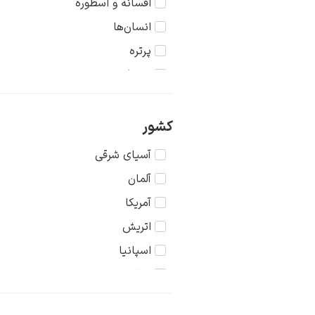
افسانه و اسطوره
رئالیسم
انسان‌ها
رمانتیسم
پرتره
رنسانس
تاریخ
سوررئالیسم
جنگ
شرق‌گروی
حیوانات
کشور
طراحی
دریا
آسیای شرقی
کلاسیسیسم
دورنما
آلمان
کوبیسم
دوشیزگان
آمریکا
مدرنیسم
رنگ‌ها
اتریش
نگارگری
روستا
اسپانیا
سکون
اسکاندیناوی
شهر
انگلستان
طبیعت