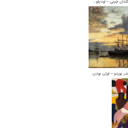
دسته گل در گلدان چینی – اودیلون ردون
ندر بوردو – اوژن بودن