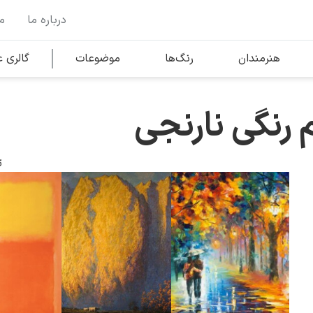
درباره ما
م
وها
محبوب‌ترین هنرمندان
هنرمندان
رنگ‌ها
موضوعات
گالری
م رنگی نارنجی
کلود مونه
ت
ونسان ون گوگ