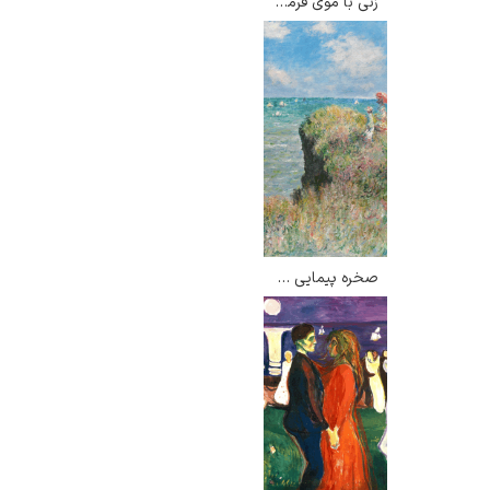
زنی با موی قرمز – آمادئو مودیلیانی
صخره پیمایی در پورویل – کلود مونه