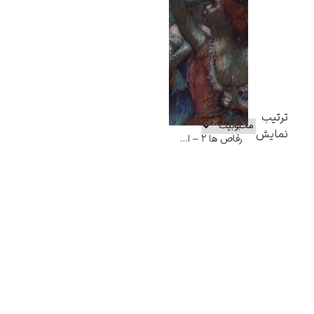
ترتیب
نمایش
رقاص ها ۲ – ادگار دگا