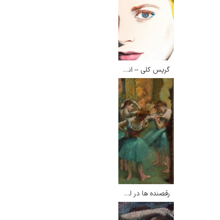
گریس کلی – اندی وارهول
رقصنده ها در لباس سبز – ادگار دگا