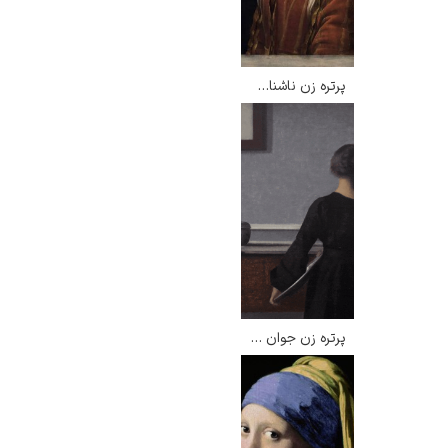
پرتره زن ناشناس – لئوناردو داوینچی
پرتره زن جوان از پشت سر – ویلهلم هامرشوی