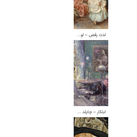
لذت رقص – لوئیجی کاوالیری
ابتکار – چایلد هسام