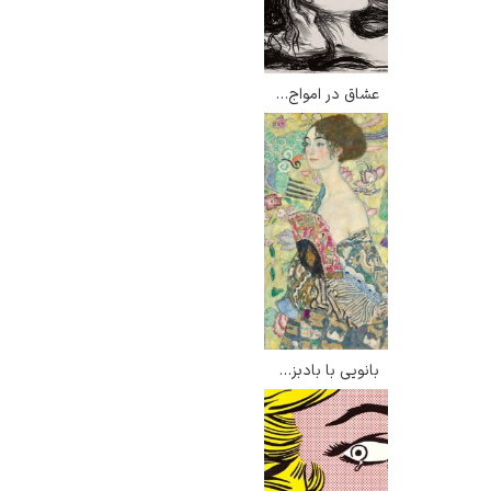
عشاق در امواج – ادوارد مونک
بانویی با بادبزن – گوستاو کلیمت