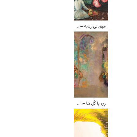
مهمانی زنانه – هنرمندان دوره قاجار
زن با گُل ها – اودیلون ردون