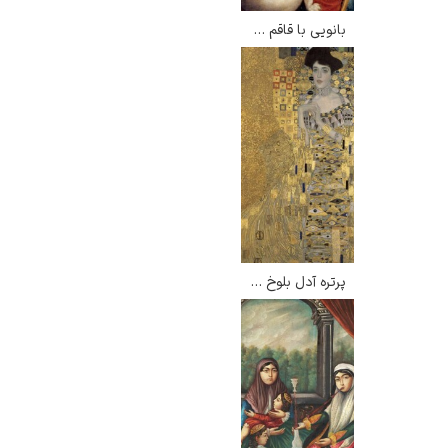
بانویی با قاقم – لئوناردو داوینچی
پرتره آدل بلوخ باوئر اول – گوستاو کلیمت