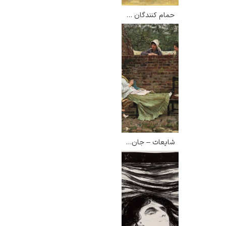
حمام کنندگان – پل سزان
شایعات – جان ویلیام واترهاوس