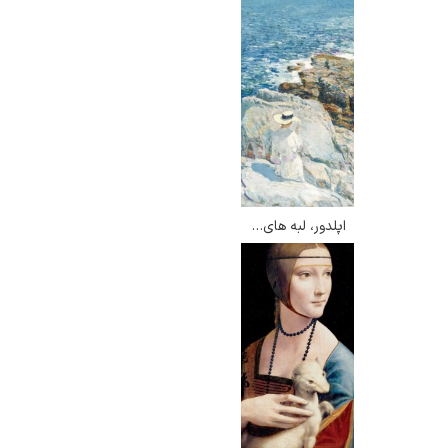
اپلدور، لبه های جنوبی – چایلد هسام