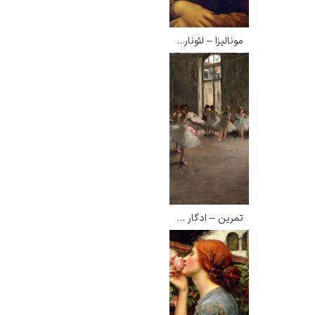
مونالیزا – لئوناردو داوینچی
ادوارد هاپر
ادگار دگا
تمرین – ادگار دگا
لودویگ دویچ