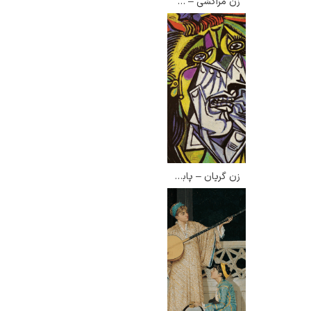
زن مراکشی – داریو ویلارس باربوسا
زن گریان – پابلو پیکاسو