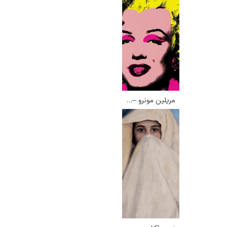
مریلین مونرو – اندی وارهول