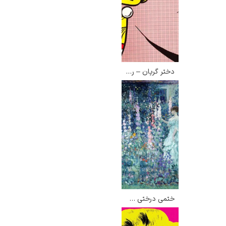
دختر گریان – روی لیکتنستاین
ختمی درختی – فردریک کارل فریسکه