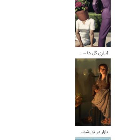
آبیاری گل ها – وانگ ژینگ وی
بازار در نور شمع – پتروس فن خندل