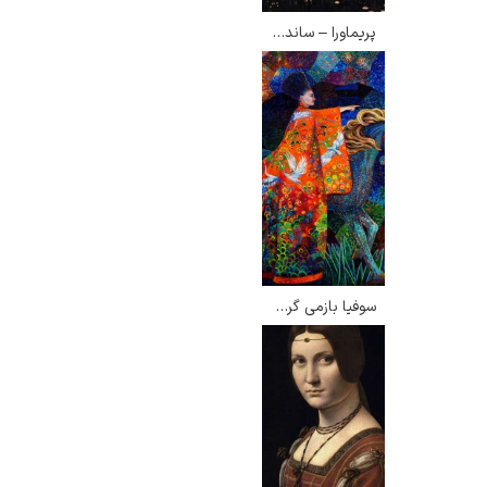
پریماورا – ساندرو بوتیچلی
سوفیا بازمی گردد – آیریس اسکات