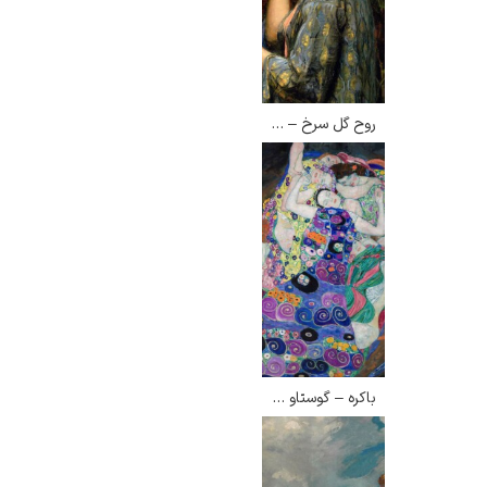
روح گل سرخ – جان ویلیام واترهاوس
رامبرانت
پیر آگوست رنوآر
باکره – گوستاو کلیمت
پل سزان