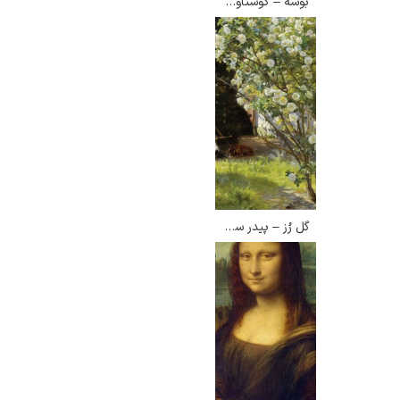
بوسه – گوستاو کلیمت
گوستاو کلیمت
گل رُز – پیدر سورین کرویر
ادوارد مونک
کامی پیسارو