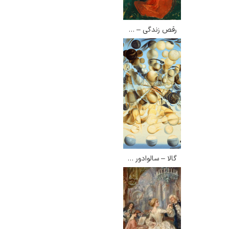
رقص زندگی – ادوارد مونک
گالا – سالوادور دالی