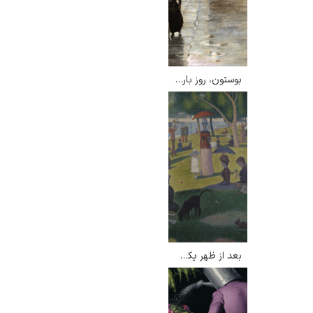
بوستون، روز بارانی – چایلد هسام
بعد از ظهر یکشنبه در جزیره گراند ژات – ژرژ سورا