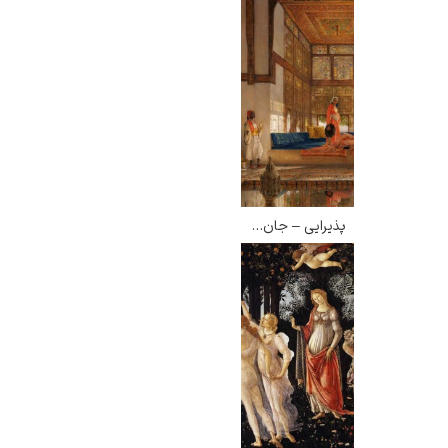
پذیرایی – جان فردریک لوئیز