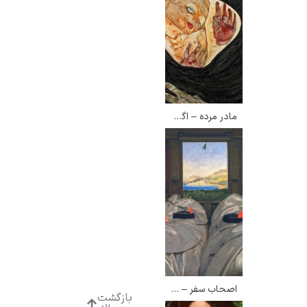
مادر مرده – اگون شیله
اصحاب سفر – آگوستوس لئوپولد
بازگشت