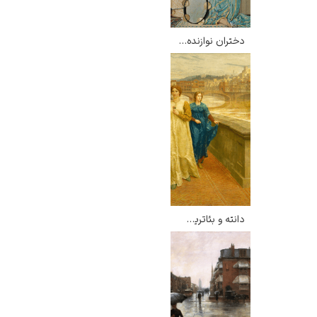
دختران نوازنده – عثمان حمدی بیگ
دانته و بئاتریس – هنری هالیدی