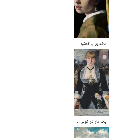
دختری با گوشواره مروارید – یوهانس فرمیر
یک بار در فولی برژه – ادوار مانه