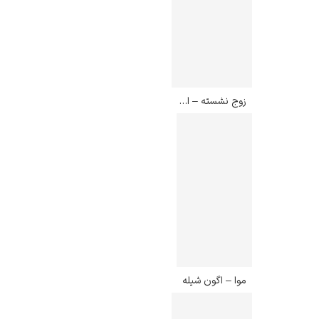
زوج نشسته – اگون شیله
موا – اگون شیله