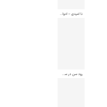
نا امیدی – ادوارد مونک
رود سن در سن کلو – اداورد مونک