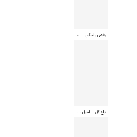
رقص زندگی – ادوارد مونک
رامبرانت
پیر آگوست رنوآر
باغ گل – امیل نولده
پل سزان