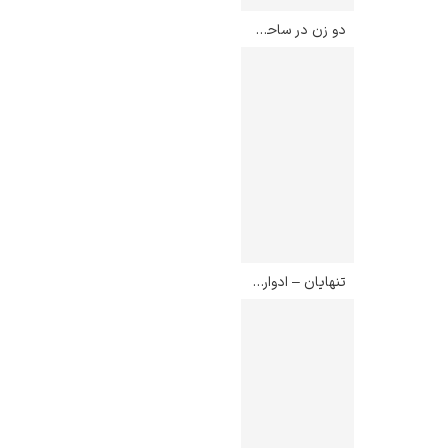
دو زن در ساحل – ادوارد مونک
تنهایان – ادوارد مونک