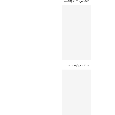
جدایی – ادوارد مونک
سلف پرتره با سر پایین – اگون شیله