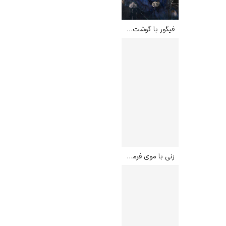
فیگور با گوشت – فرانسیس بیکن
ادوارد هاپر
ادگار دگا
زنی با موی قرمز – آمادئو مودیلیانی
لودویگ دویچ