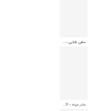
یوهانس فرمیر
پرفروش‌ترین
ماهی طلایی – پل کله
تابلوها
مادر مرده – اگون شیله