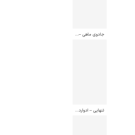
جادوی ماهی – پل کله
تنهایی – ادوارد مونک