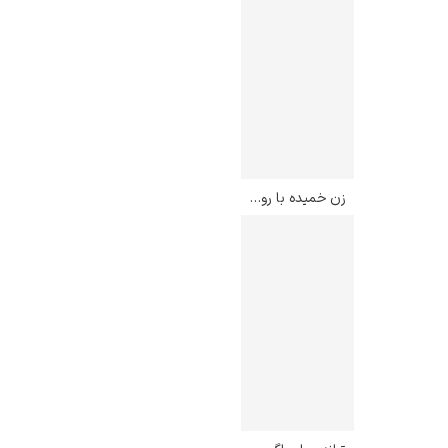
زن خمیده با روسری سبز – اگون شیله