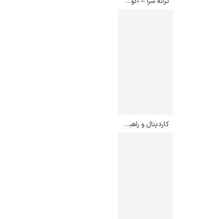
ترانه سرا – اگون شیله
کاردینال و راهبه – اگون شیله