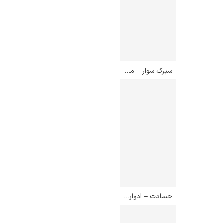
سیرک سوار – مارک شاگال
حسادت – ادوارد مونک