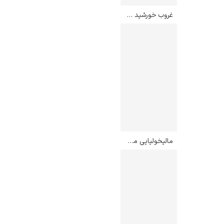
غروب خورشید – اگون شیله
مالیخولیایی من در غروب – ادوارد مونک