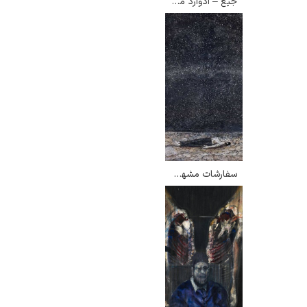
جیغ – ادوارد مونک
گوستاو کلیمت
سفارشات مشهور از شب – آنزلم کیفر
ادوارد مونک
کامی پیسارو