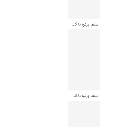
سلف پرتره با گیاه کاکنه – اگون شیله
سلف پرتره با انشگتان باز – اگون شیله