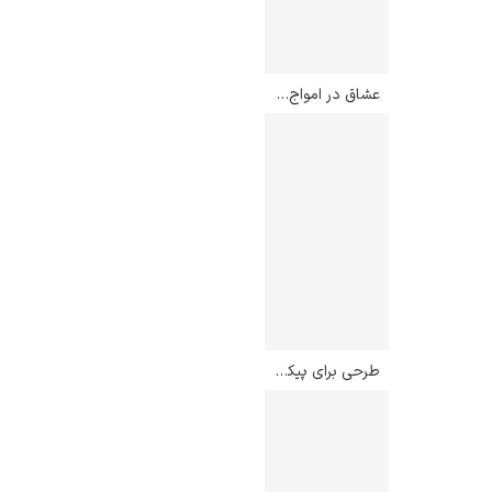
عشاق در امواج – ادوارد مونک
طرحی برای پیکر نشسته – فرانسیس بیکن