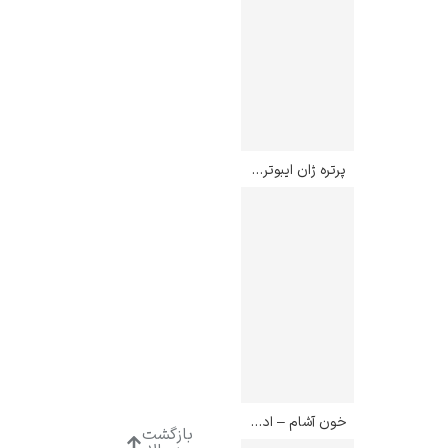
پرتره ژان ایبوترن – آمادئو مودیلیانی
خون آشام – ادوارد مونک
بازگشت