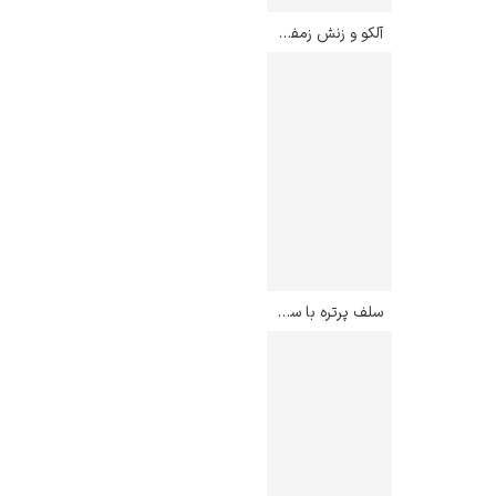
آلکو و زنش زمفیرا – مارک شاگال
سلف پرتره با سیگار – ادوارد مونک