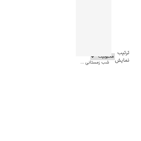
ترتیب
نمایش
شب زمستانی – ادوارد مونک