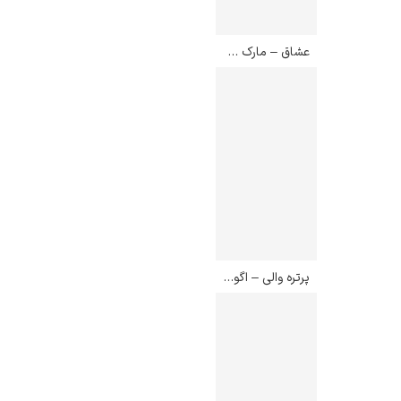
عشاق – مارک شاگال
پرتره والی – اگون شیله