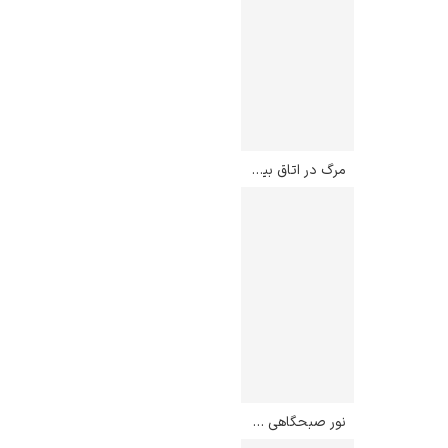
مرگ در اتاق بیمار – اداورد مونک
نور صبحگاهی در ماچو پیچو – جورجیا اوکیف