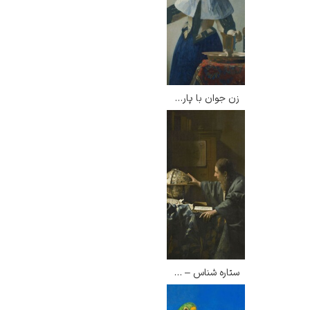
زن جوان با پارچ آب – یوهانس فرمیر
ستاره شناس – یوهانس فرمیر