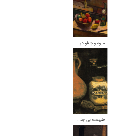
میوه و چاقو در مقابل پنجره – دیه گو ریورا
طبیعت بی جان با آسیای قهوه – ونسان ون گوگ