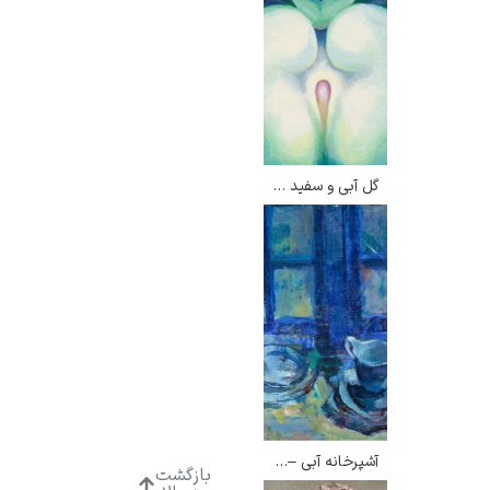
گل آبی و سفید – جورجیا اوکیف
آشپرخانه آبی – لودویگ کارستن
بازگشت