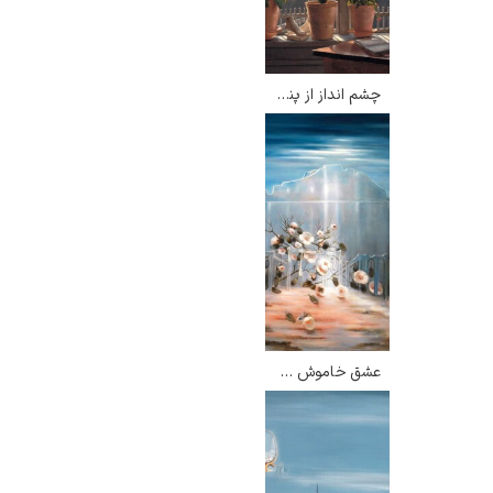
چشم انداز از پنجره هنرمند – مارتینوس روبی
عشق خاموش شده – ایران درودی