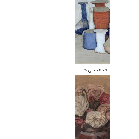
طبیعت بی جان – جورجو موراندی