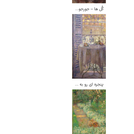
گُل ها – جورجو موراندی
پنجره ای رو به خلیج – هنری لوسیدنر