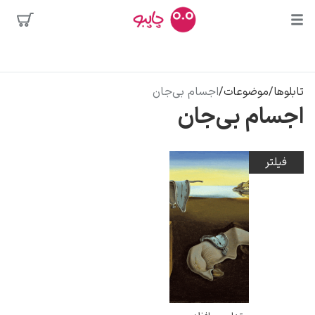
بیشترین
جستجوها
محبوب‌ترین
تابلوها
/
موضوعات
/
اجسام بی‌جان
پیکاسو
هنرمندان
اجسام بی‌جان
تابلو بوسه
سالوادور دالی
فیلتر
فریدا کالوا
کلود مونه
ونسان ون گوگ