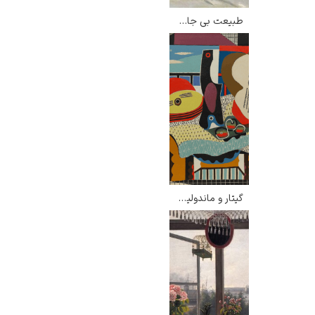
طبیعت بی جان با خربزه – کلود مونه
گیتار و ماندولین – پابلو پیکاسو