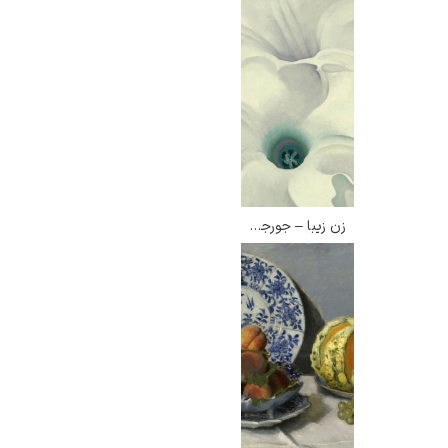
زن زیبا – جورجیا اوکیف