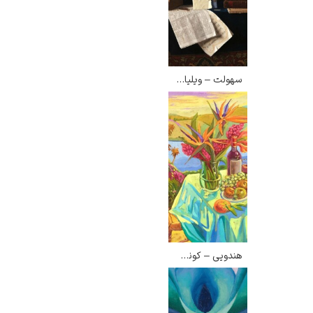
سهولت – ویلیام هارنت
هندویی – کونسئلو منچتا