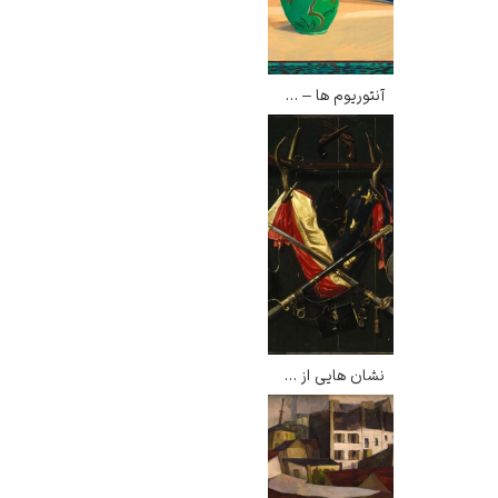
آنتوریوم ها – دیوید هاکنی
نشان هایی از جنگ داخلی – الکساندر پوپ