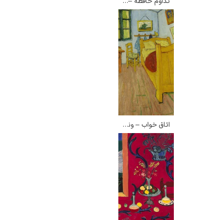
تداوم حافظه – سالوادور دالی
گوستاو کلیمت
اتاق خواب – ونسان ون گوگ
ادوارد مونک
کامی پیسارو