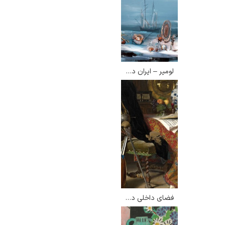
لومیر – ایران درودی
فضای داخلی در قرن هفدهم – چارلز گیفورد دایر