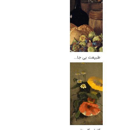
طبیعت بی جان با انجیر و نان – لوئیس ملندز