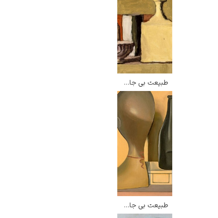
طبیعت بی جان با ظروف – جورجو موراندی
طبیعت بی جان متافیزیکی – جورجو موراندی