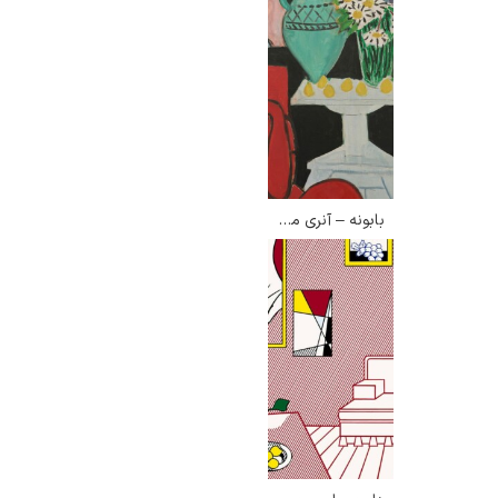
بابونه – آنری ماتیس