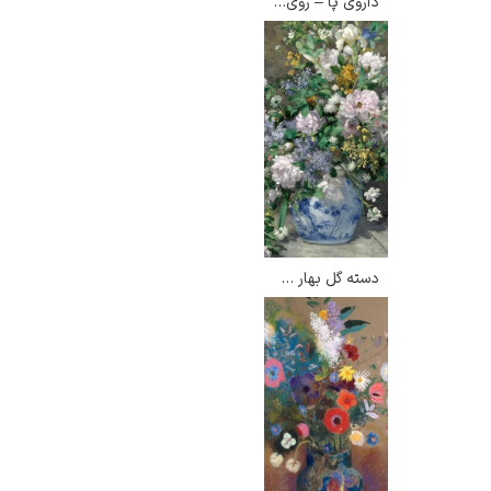
داروی پا – روی لیکتنستاین
دسته گل بهار – پیر آگوست رنوآر