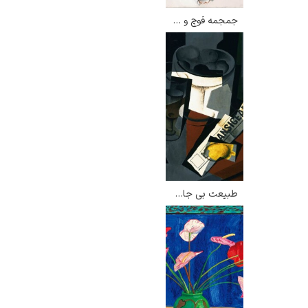
جمجمه قوچ و گل شکوه صبح – جورجیا اوکیف
طبیعت بی جان با روزنامه – خوان گریس