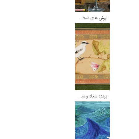
ارزش های شخصی – رنه ماگریت
پرنده سیاه و سفید روی درختچه – شفیع عباسی