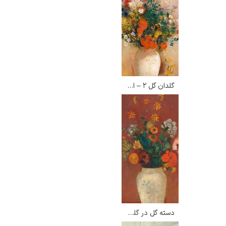
یوهانس فرمیر
پرفروش‌ترین
گلدان گل ۲ – اودیلون ردون
تابلوها
دسته گل در گلدان چینی – اودیلون ردون