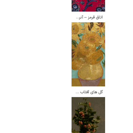
اتاق قرمز – آنری ماتیس
ادوارد هاپر
ادگار دگا
گل های آفتاب گردان – ونسان ون گوگ
لودویگ دویچ