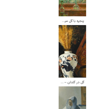
پنجره با گل میخک – هنری لوسیدنر
گل در گلدان – عثمان حمدی بیگ