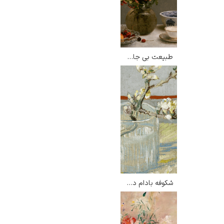
طبیعت بی جان با گلدان زالزالک – هنری فانتین لاتور
رامبرانت
پیر آگوست رنوآر
شکوفه بادام در لیوان – ونسان ون گوگ
پل سزان