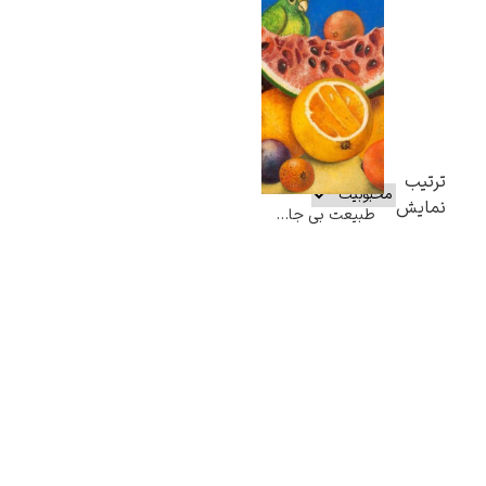
ترتیب
نمایش
طبیعت بی جان با میوه و طوطی – فریدا کالو