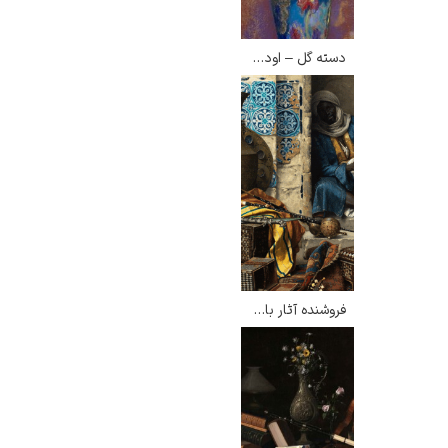
دسته گل – اودیلون ردون
فروشنده آثار باستانی – لودویگ دویچ