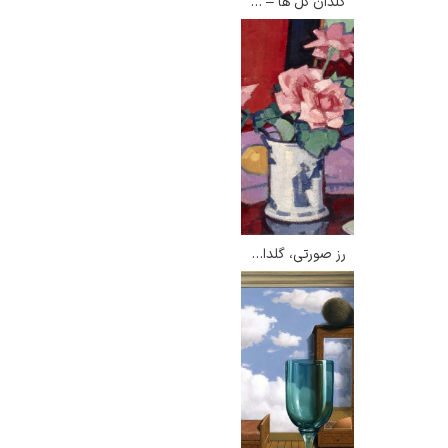
گلدان گل ها – اودیلون ردون
رز صورتی، گلدان چینی – ساموئل جان پپلو