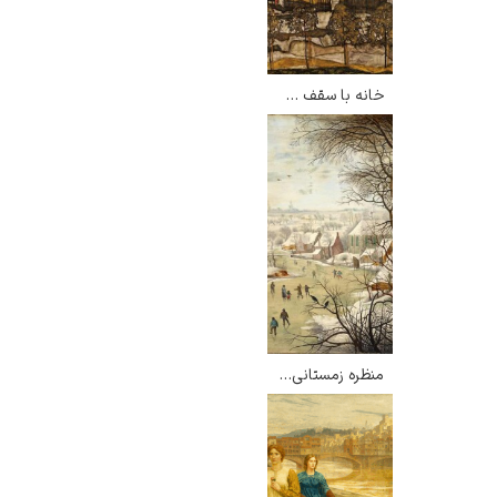
خانه با سقف شینگل – اگون شیله
منظره زمستانی با تله پرنده – پیتر بروگل جوان