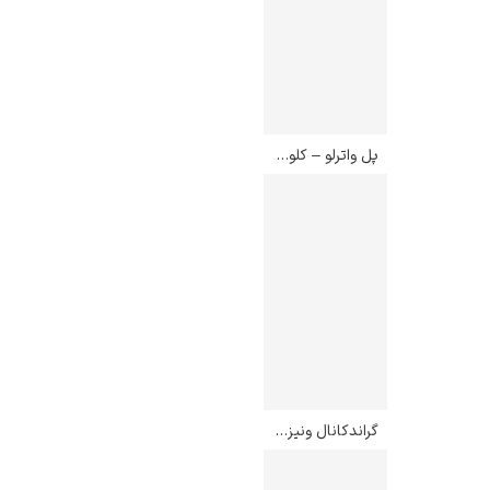
پل واترلو – کلود مونه
گراندکانال ونیز – کلود مونه