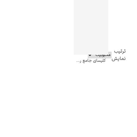
ترتیب
نمایش
کلیسای جامع روآن در نور صبحگاهی – کلود مونه