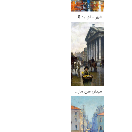
شهر – لئونید آفرمو
ادوارد هاپر
ادگار دگا
میدان سن مارتین – ویلیام لاگزدیل
لودویگ دویچ