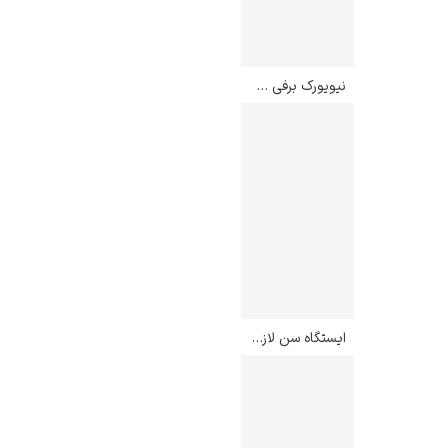
نیویورک برفی – روبرت هنری
ایستگاه سن لازار – کلود مونه