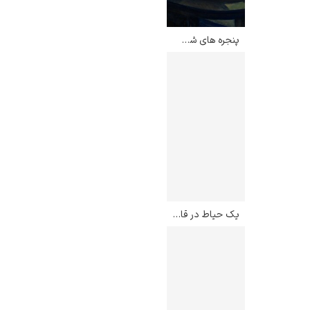
پنجره های شب – ادوارد هاپر
یک حیاط در قاهره – رودلف اسووبودا