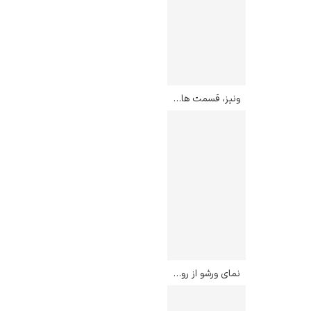
ونیز، قسمت های بالای آبراه بزرگ – کانالتو
نمای ورشو از رویال کسل – برناردو بلوتو