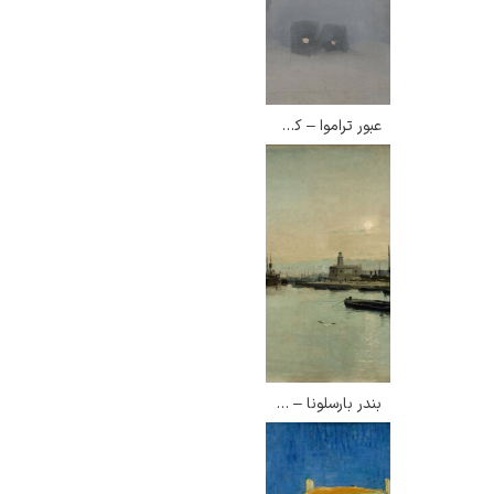
عبور تراموا – کلاریس بکت
بندر بارسلونا – الیزئو مایفرن