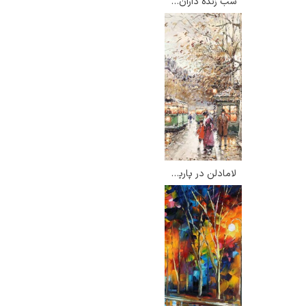
شب زنده داران – ادوارد هاپر
گوستاو کلیمت
لامادلن در پاریس – آنتون بلانشارد
ادوارد مونک
کامی پیسارو