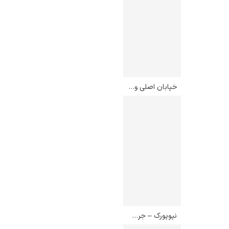
خیابان اصلی ورمانت در کولاک – ماریون پووست ولکات
نیویورک – جرج بلوز