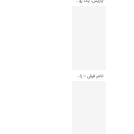
پاریس، یک روز بارانی – گوستاو کایبوت
تاجر فرش – ژان لئون ژروم