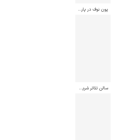
پون نوف در پاریس – پیر آگوست رنوآر
سالن تئاتر شریدان – ادوارد هاپر