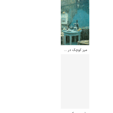
میز کوچک در گرگ و میش شب – هنری لوسیدنر