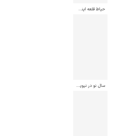
حیاط قلعه اینسبروک – آلبرشت دورر
سال نو در نیویورک قدیم – جورج هنری بوتون