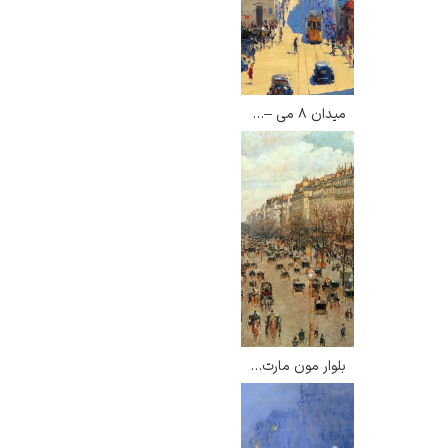
میدان ۸ می – فاستو سامپایو
رامبرانت
پیر آگوست رنوآر
بلوار مون مارت – کامی پیسارو
پل سزان