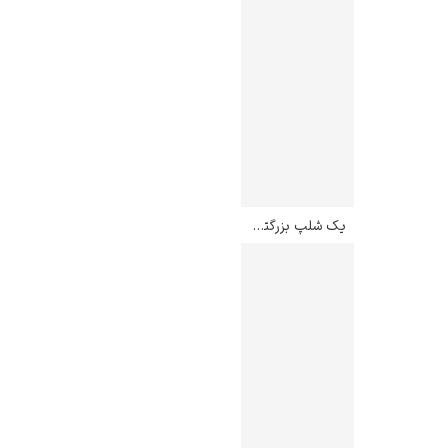
یک شلپ بزرگتر – دیوید هاکنی