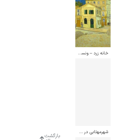
خانه زرد – ونسان ون گوگ
شهرمهتابی در شربورگ – هنری لوسیدنر
بازگشت