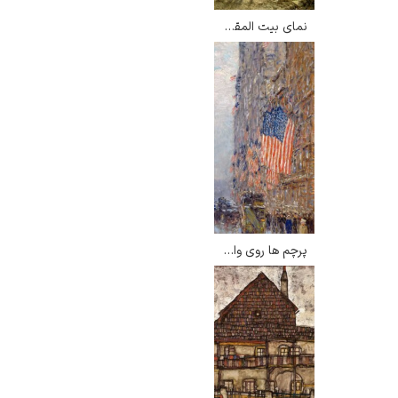
نمای بیت المقدس از کوه زیتون – فردریک ادوین چرچ
پرچم ها روی والدورف – چایلد هسام