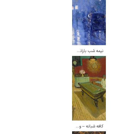
یوهانس فرمیر
پرفروش‌ترین
نیمه شب بارانی – چایلد هسام
تابلوها
کافه شبانه – ونسان ون گوگ