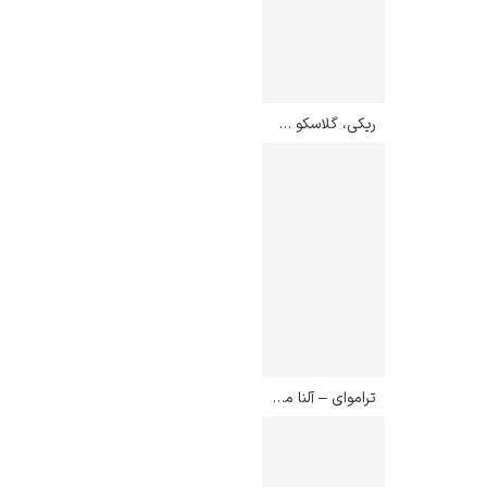
ریکی، گلاسکو – جان اتکینسون گریمشاو
تراموای – آلنا مارتسیاناوا