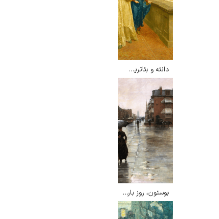
دانته و بئاتریس – هنری هالیدی
بوستون، روز بارانی – چایلد هسام