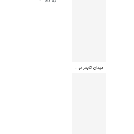
به بالا
میدان تایمز نیویورک – خاویر مونتسول