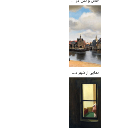
حمل و نقل در کلاید – جان اتکینسون گریمشاو
نمایی از شهر دلفت – یوهانس فرمیر