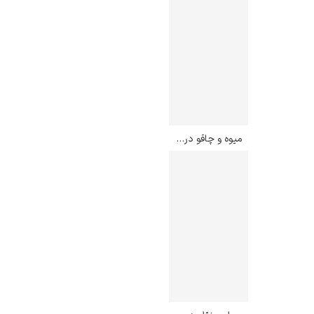
میوه و چاقو در مقابل پنجره – دیه گو ریورا