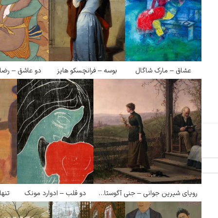
پیر آگوست رنوآر
عشاق – مارک شاگال
بوسه – فرانچسکو هایز
دو عاشق – رضا
پل سزان
یوهانس فرمیر
پرفروش‌ترین تابلوها
رویای شیرین جوانی – جنی آگوستا براونسکومب
دو قلب – ادوارد مونک
تنها