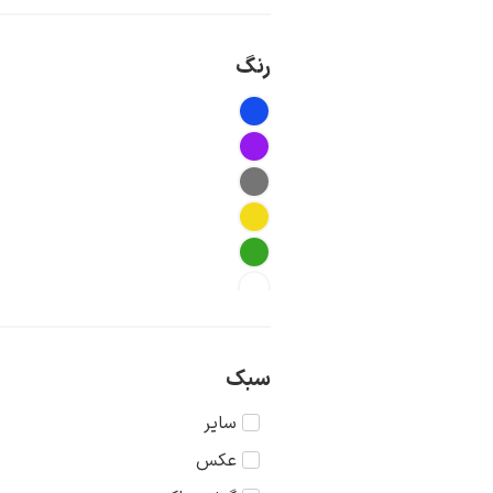
رنگ
سبک
سایر
عکس