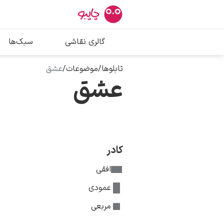
بیشترین جستج
گالری نقاشی
سبک‌ها
پیکاسو
تابلو بوسه
تابلوها
/
موضوعات
/
عشق
عشق
سالوادور دالی
فریدا کالوا
کادر
افقی
عمودی
مربعی