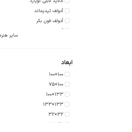
آدلاید لابلی گویارد
منظره
آدولف تیدیماند
آدولف فون بکر
آدولف منتسل
سایر هنرم
آدولفو گایارد
آرتور ادموند گریمشاو
آرتور استریتون
ابعاد
آرتور پرسی
100×100
آرتور دیویس
100×75
آرتور فرانک ماتیوس
133×100
آرتور همینگ
133×133
آرچیبالد موتلی
32×32
آردنگو سوفیچی
42×32
آرسن لوونی