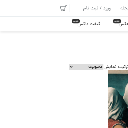
جله
ورود / ثبت نام
 عکس
گیفت باکس
رتیب نمایش