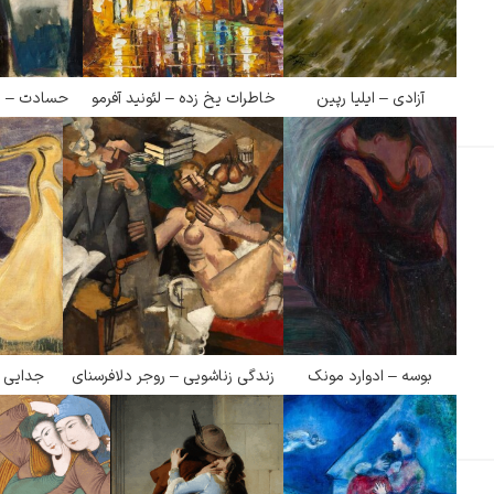
آزادی – ایلیا رپین
خاطرات یخ زده – لئونید آفرمو
حسادت – ا
ادگار دگا
لودویگ دویچ
بوسه – ادوارد مونک
زندگی زناشویی – روجر دلافرسنای
جدایی –
رامبرانت