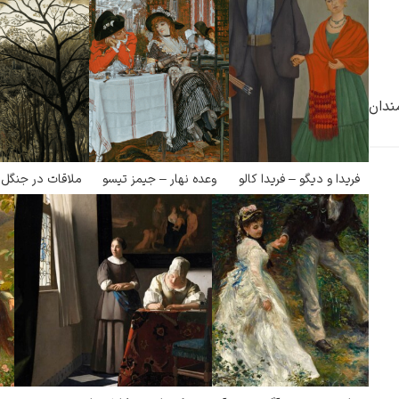
ندان
فریدا و دیگو – فریدا کالو
وعده نهار – جیمز تیسو
ملاقات در جنگل 