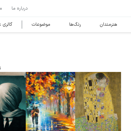
درباره ما
م
وها
محبوب‌ترین هنرمندان
هنرمندان
رنگ‌ها
موضوعات
گالری
کلود مونه
ت
ونسان ون گوگ