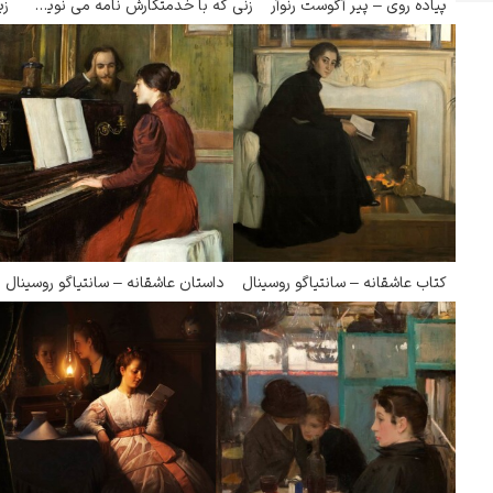
پیاده روی – پیر آگوست رنوآر
زنی که با خدمتکارش نامه می نویسد – یوهانس فرمیر
زی
کتاب عاشقانه – سانتیاگو روسینال
داستان عاشقانه – سانتیاگو روسینال