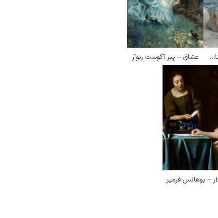
دیگر از من نپرس – لاورنس آلما تادما
عشاق – پیر آگوست رنوآر
ار – یوهانس فرمیر