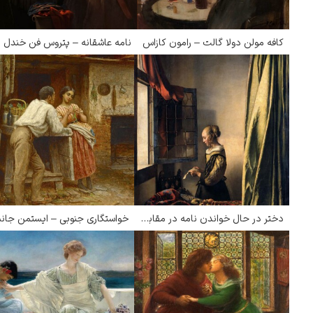
کافه مولن دولا گالت – رامون کازاس
نامه عاشقانه – پتروس فن خندل
دختر در حال خواندن نامه در مقابل پنجره باز – یوهانس فرمیر