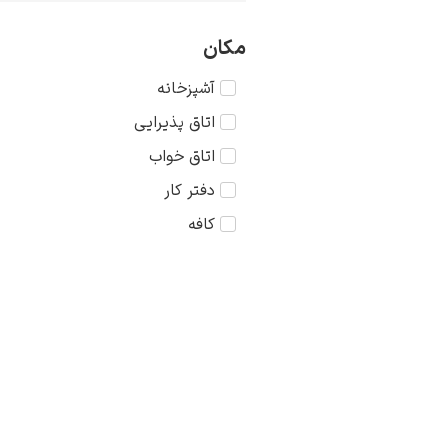
42×42
آرنولد بوکلین
56×42
مکان
آرون وستربرگ
56×56
آشپزخانه
آریستارخ لنتولوف
75×56
اتاق پذیرایی
آکیله پریلی
75×75
اتاق خواب
آکیله فورمیس
دفتر کار
آگوستوس جان
کافه
آگوستوس لئوپولد
آلبر مارکه
آلبرت آندره
آلبرت ادلفلت
آلبرت بیرشتات
آلبرت جوزف مور
آلبرت دوبوا پیله