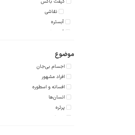
گیفت باکس
نقاشی
آبستره
آکادمیک
اکسپرسیونیسم
امپرسیونیسم
موضوع
باروک
اجسام بی‌جان
پاپ آرت
افراد مشهور
پست مدرنیسم
افسانه و اسطوره
رئالیسم
انسان‌ها
رمانتیسم
پرتره
رنسانس
تاریخ
سوررئالیسم
جنگ
شرق‌گروی