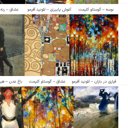
گوستاو کلیمت
بوسه – گوستاو کلیمت
آغوش پاییزی – لئونید آفرمو
عشاق – رنه
ادوارد مونک
قراری در باران – لئونید آفرمو
عشاق – گوستاو کلیمت
باغ عدن – هیو
کامی پیسارو
ادوارد هاپر