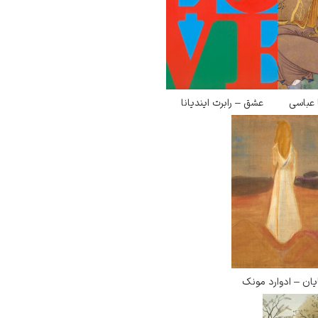
 عباسی
عشق – رابرت ایندیانا
یان – ادوارد مونک