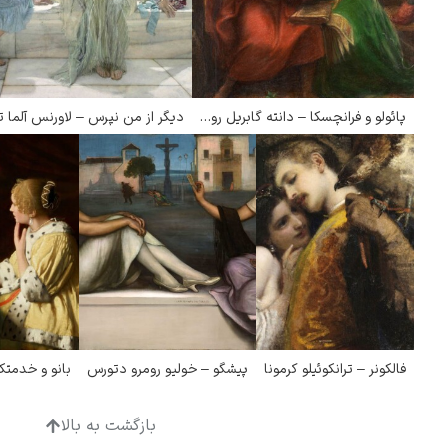
پائولو و فرانچسکا – دانته گابریل روستی
فالکونر – ترانکوئیلو کرمونا
پیشگو – خولیو رومرو دتورس
بانو و خدمتک
بازگشت به بالا