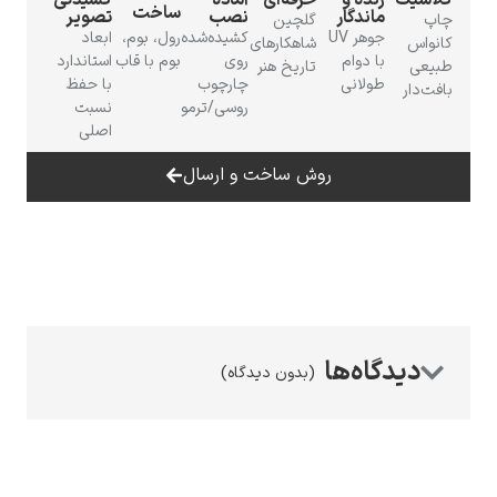
کلاسیک
زنده و
حرفه‌ای
آمادهٔ
کشیدگی
ساخت
ماندگار
نصب
تصویر
چاپ
گلچین
جوهر UV
کشیده‌شده
رول، بوم،
ابعاد
کانواس
شاهکارهای
با دوام
روی
بوم با قاب
استاندارد
طبیعی
تاریخ هنر
طولانی
چارچوب
با حفظ
بافت‌دار
روسی/ترمو
نسبت
اصلی
رامبرانت
روش ساخت و ارسال
پیر آگوست رنوآر
(بدون دیدگاه)
پل سزان