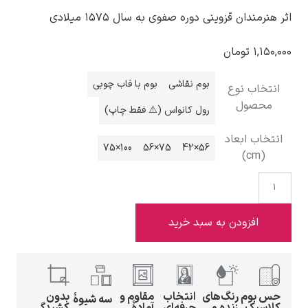
اثر هنرمندان قزوینی دوره صفوی به سال ۱۵۷۵ میلادی
۱,۱۵۰,۰۰۰
تومان
بوم نقاشی
بوم با قاب چوبی
ادوارد هاپر
انتخاب نوع
محصول
رول کانواس (⚠️ فقط چاپ)
انتخاب ابعاد
100×75
75×56
56×42
(cm)
ادگار دگا
افزودن به سبد خرید
لودویگ دویچ
حس بوم
رنگ‌های
انتخاب
مقاوم و
بدون
سه شیوهٔ