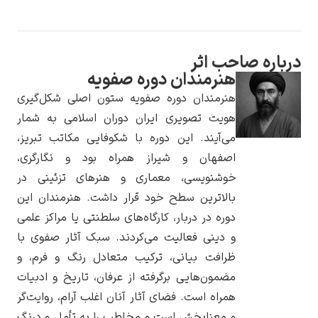
درباره صاحب اثر
هنرمندان دوره صفویه
یوهانس فرمیر
هنرمندان دوره صفویه ستون اصلی شکل‌گیری
پرفروش‌ترین
هویت تصویری ایران دوران اسلامی به شمار
تابلوها
می‌آیند. این دوره با شکوفایی مکاتب تبریز،
اصفهان و شیراز همراه بود و نگارگری،
خوشنویسی، معماری و هنرهای تزئینی در
بالاترین سطح خود قرار داشت. هنرمندان این
دوره در دربار، کارگاه‌های سلطنتی یا مراکز علمی
و دینی فعالیت می‌کردند. سبک آثار صفوی با
ظرافت بیانی، ترکیب متعادل رنگ و فرم، و
مضمون‌هایی برگرفته از عرفان، تاریخ و ادبیات
همراه است. فضای آثار آنان اغلب آرام، روایت‌گر
و معنابخش است و مخاطب را به تأمل و درنگ