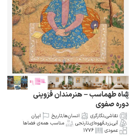
گوستاو کلیمت
ادوارد مونک
شاه طهماسب – هنرمندان قزوینی
دوره صفوی
نقاشی
,
نگارگری
انسان‌ها
,
تاریخ
ایران
آبی
,
زرد
,
قهوه‌ای
,
نارنجی
مناسب همه‌ی فضاها
کامی پیسارو
عمودی
1776