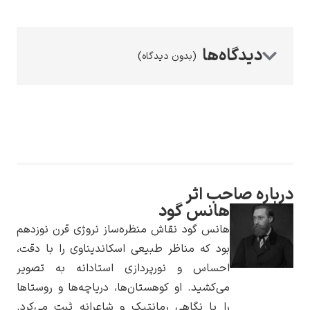
(بدون دیدگاه)
رامبرانت
پیر آگوست رنوآر
صاحب اثر
هانس گود
هانس گود نقاش منظره‌ساز نروژی قرن نوزدهم
بود که مناظر طبیعی اسکاندیناوی را با دقت،
احساس و نورپردازی استادانه به تصویر
می‌کشید. او کوهستان‌ها، دریاچه‌ها و روستاها
پل سزان
را با نگاهی رمانتیک و شاعرانه ثبت می‌کرد.