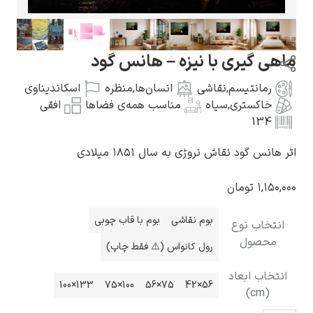
ری با نیزه – هانس گود
یسم
,
نقاشی
انسان‌ها
,
منظره
اسکاندیناوی
گوستاو کلیمت
ری
,
سیاه
مناسب همه‌ی فضاها
افقی
نقاش نروژی به سال ۱۸۵۱ میلادی
مان
ادوارد مونک
بوم نقاشی
بوم با قاب چوبی
نوع
ل
رول کانواس (⚠️ فقط چاپ)
عاد
133×100
100×75
75×56
56×42
کامی پیسارو