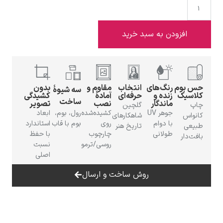
دن به سبد خرید
ادوارد هاپر
رنگ‌های
انتخاب
مقاوم و
بدون
سه شیوهٔ
زنده و
حرفه‌ای
آمادهٔ
کشیدگی
ساخت
ماندگار
نصب
تصویر
گلچین
جوهر UV
کشیده‌شده
رول، بوم،
ابعاد
شاهکارهای
با دوام
روی
بوم با قاب
استاندارد
تاریخ هنر
طولانی
چارچوب
با حفظ
ادگار دگا
روسی/ترمو
نسبت
اصلی
روش ساخت و ارسال
لودویگ دویچ