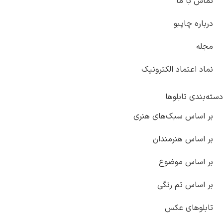
 الکترونیک
وها
ک‌های هنری
رمندان
وضوع
 رنگی
کس