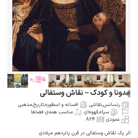
گوستاو کلیمت
ادوارد مونک
و کودک – نقاش وستفالی
نس
,
نقاشی
افسانه و اسطوره
,
تاریخ
,
مذهبی
سیاه
,
قهوه‌ای
مناسب همه‌ی فضاها
ی
824
کامی پیسارو
اش وستفالی در قرن پانزدهم میلادی