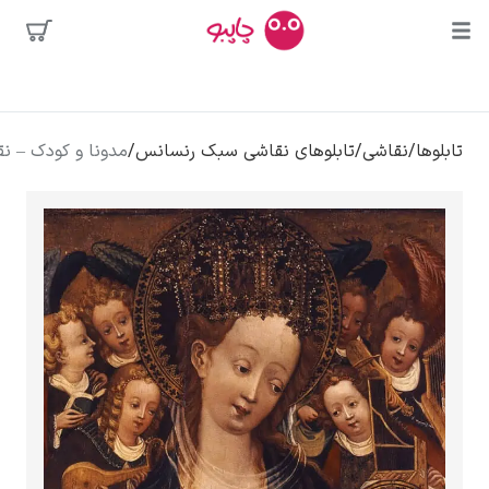
محبوب‌ترین
اشی
/
تابلوهای نقاشی سبک رنسانس
/
مدونا و کودک – نقاش وستفالی
هنرمندان
سه
 دالی
وا
کلود مونه
ونسان ون گوگ