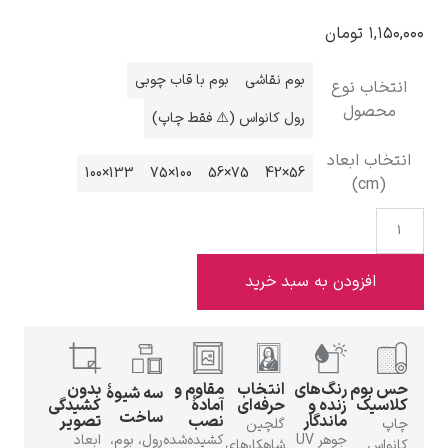
ومان
بوم نقاشی
بوم با قاب چوبی
نوع
ل
رول کانواس (⚠️ فقط چاپ)
ادوارد هاپر
بعاد
133×100
100×75
75×56
56×42
ادگار دگا
ودن به سبد خرید
م
رنگ‌های
انتخاب
مقاوم و
بدون
سه شیوهٔ
زنده و
حرفه‌ای
آمادهٔ
کشیدگی
ساخت
ماندگار
نصب
تصویر
لودویگ دویچ
گلچین
جوهر UV
کشیده‌شده
رول، بوم،
ابعاد
شاهکارهای