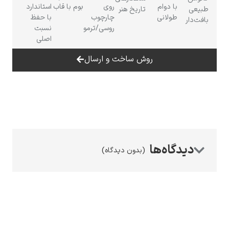
با دوام
روی
بوم با قاب
استاندارد
تاریخ هنر
طولانی
چارچوب
با حفظ
روسی/ترمو
نسبت
اصلی
روش ساخت و ارسال
رامبرانت
پیر آگوست رنوآر
(بدون دیدگاه)
پل سزان