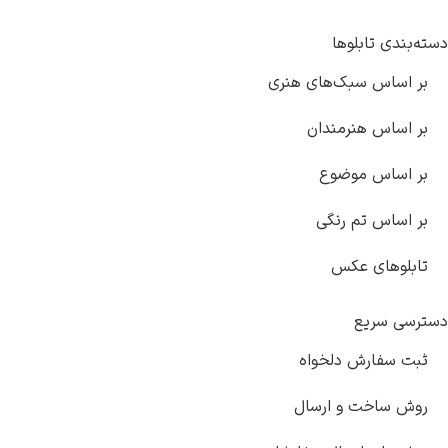
لوها
بک‌های هنری
نرمندان
موضوع
م رنگی
عکس
 دلخواه
 و ارسال