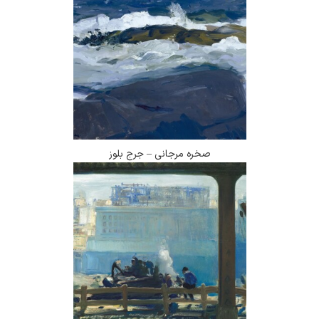
صخره مرجانی – جرج بلوز