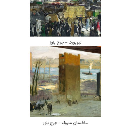
نیویورک – جرج بلوز
ساختمان متروک – جرج بلوز