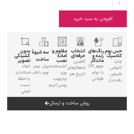
افزودن به سبد خرید
ادوارد هاپر
حس بوم
رنگ‌های
انتخاب
مقاوم و
بدون
سه شیوهٔ
کلاسیک
زنده و
حرفه‌ای
آمادهٔ
کشیدگی
ساخت
ماندگار
نصب
تصویر
چاپ
گلچین
جوهر UV
کشیده‌شده
رول، بوم،
ابعاد
کانواس
شاهکارهای
با دوام
روی
بوم با قاب
استاندارد
طبیعی
تاریخ هنر
طولانی
چارچوب
با حفظ
بافت‌دار
ادگار دگا
روسی/ترمو
نسبت
اصلی
روش ساخت و ارسال
لودویگ دویچ