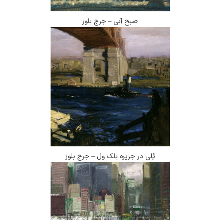
صبح آبی – جرج بلوز
پُلی در جزیره بلک ول – جرج بلوز