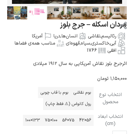
ردان اسکله – جرج بلوز
رئالیسم
,
نقاشی
انسان‌ها
,
دریا
آمریکا
گوستاو کلیمت
آبی
,
خاکستری
,
سیاه
,
قهوه‌ای
مناسب همه‌ی فضاها
افقی
1766
رجرج بلوز نقاش آمریکایی به سال ۱۹۱۲ میلادی
۱,۱۵۰,۰
تومان
ادوارد مونک
بوم نقاشی
بوم با قاب چوبی
انتخاب نوع
محصول
رول کانواس (⚠️ فقط چاپ)
انتخاب ابعاد
133×100
100×75
75×56
56×42
(cm)
کامی پیسارو