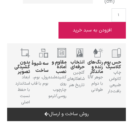
ن به سبد خرید
ادوارد هاپر
نگ‌های
انتخاب
مقاوم و
بدون
سه شیوهٔ
ده و
حرفه‌ای
آمادهٔ
کشیدگی
ساخت
ندگار
نصب
تصویر
گلچین
جوهر UV
کشیده‌شده
رول، بوم،
ابعاد
شاهکارهای
ادگار دگا
 دوام
روی
بوم با قاب
استاندارد
تاریخ هنر
لانی
چارچوب
با حفظ
روسی/ترمو
نسبت
اصلی
روش ساخت و ارسال
لودویگ دویچ