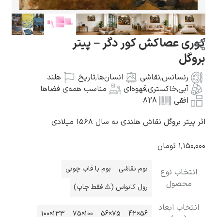
کش کور دگر – پیتر
گوستاو کلیمت
,
نقاشی
انسان‌ها
,
تاریخ
هلند
ستری
,
قهوه‌ای
مناسب همه‌ی فضاها
828
قاش هلندی به سال ۱۵۶۸ میلادی
ادوارد مونک
ن
بوم نقاشی
بوم با قاب چوبی
ع
رول کانواس (⚠️ فقط چاپ)
د
کامی پیسارو
133×100
100×75
75×56
56×42