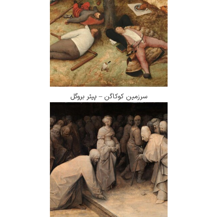
سرزمین کوکاگن – پیتر بروگل