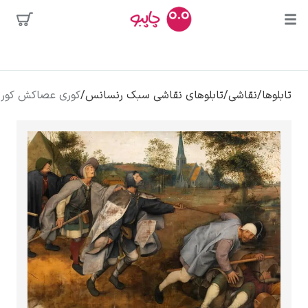
محبوب‌ترین
/
تابلوهای نقاشی سبک رنسانس
/
کوری عصاکش کور دگر – پیتر بروگل
هنرمندان
لی
کلود مونه
ونسان ون گوگ