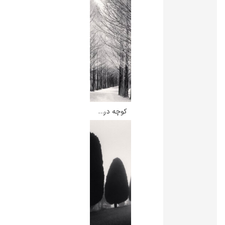
گوستاو کلیمت
کوچه درخت ها – مایکل کنا
ادوارد مونک
کامی پیسارو