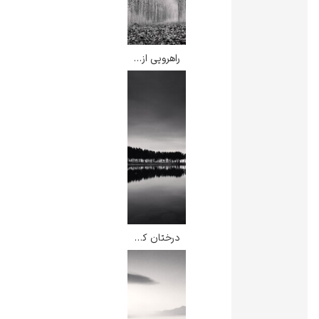
راهرویی از برگ ها – مایکل کنا
رامبرانت
پیر آگوست رنوآر
درختان کاج – مایکل کنا
پل سزان