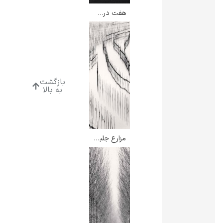
هفت درخت – مایکل کنا
ادوارد هاپر
بازگشت
به بالا
ادگار دگا
مزارع جلبک دریایی – مایکل کنا
لودویگ دویچ