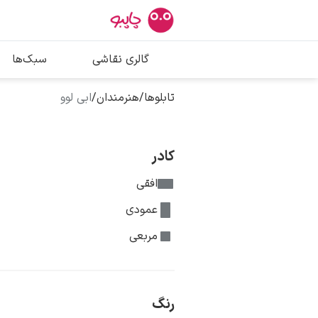
بیشترین جستج
گالری نقاشی
سبک‌ها
پیکاسو
تابلو بوسه
تابلوها
/
هنرمندان
/
ابی لوو
سالوادور دالی
فریدا کالوا
کادر
افقی
عمودی
مربعی
رنگ