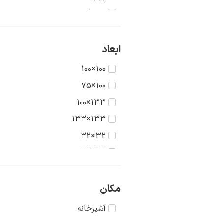
تاریخ
جنگ
حیوانات
ابعاد
دریا
100×100
دورنما
100×75
دوشیزگان
133×100
رنگ‌ها
133×133
روستا
32×32
سکون
42×32
شهر
42×42
طبیعت
56×42
مکان
عشق
56×56
آشپزخانه
غرب وحشی
75×56