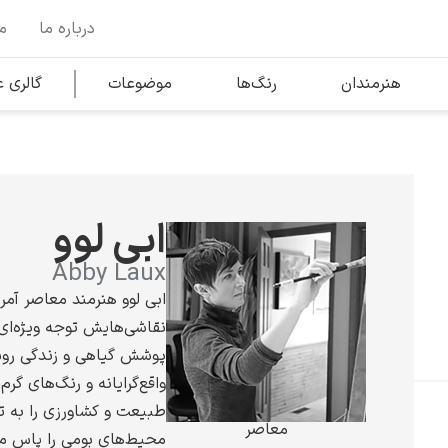
درباره ما
م
وها
محبوب‌ترین هنرمندان
هنرمندان
رنگ‌ها
موضوعات
گالری
کلود مونه
ابی لوو
Abby Laux
ابی لوو هنرمند معاصر آمر
نقاشی‌هایش توجه ویژه‌ای
ونسان ون گوگ
پوشش گیاهی و زندگی روست
واقع‌گرایانه و رنگ‌های گرم
طبیعت و کشاورزی را به ت
معاصر
محیط‌های بومی را پاس می‌