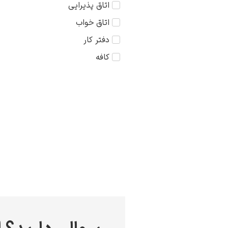
اتاق پذیرایی
کودک
75×75
اتاق خواب
مذهبی
دفتر کار
منظره
کافه