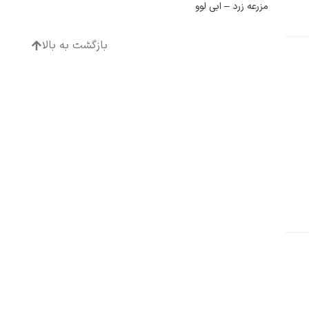
مزرعه زرد – ابی لوو
بازگشت به بالا
ادگار دگا
لودویگ دویچ
رامبرانت