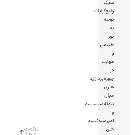
سبک
واقع‌گرایانه،
توجه
به
نور
ادوارد هاپر
طبیعی
و
مهارت
در
چهره‌پردازی،
ادگار دگا
هنری
میان
نئوکلاسیسیسم
و
امپرسیونیسم
لودویگ دویچ
خلق
بازگشت
به بالا