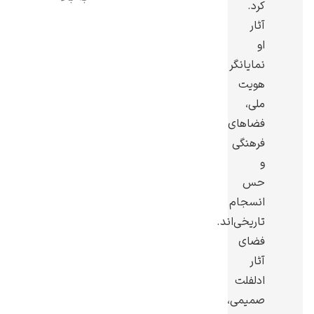
کرد.
آثار
او
نمایانگر
هویت
رامبرانت
ملی،
فضاهای
فرهنگی
و
حس
پیر آگوست رنوآر
انسجام
تاریخی‌اند.
فضای
آثار
ادلفلت
پل سزان
صمیمی،