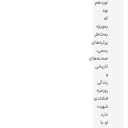
نوزدهم
بود
که
به‌ویژه
به‌خاطر
گوستاو کلیمت
پرتره‌های
رسمی،
صحنه‌های
تاریخی
و
ادوارد مونک
زندگی
روزمره
فنلاندی
شهرت
دارد.
او با
کامی پیسارو