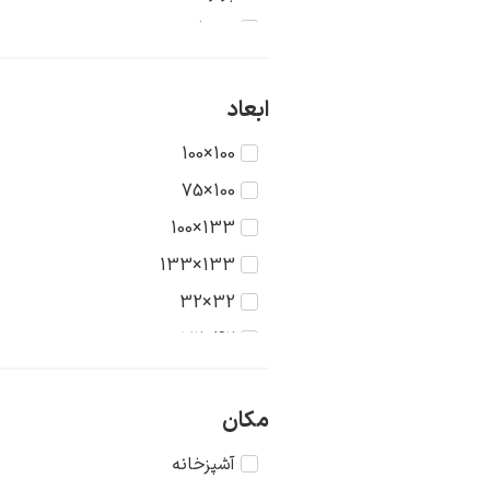
تاریخ
جنگ
حیوانات
ابعاد
دریا
100×100
دورنما
100×75
دوشیزگان
133×100
رنگ‌ها
133×133
روستا
32×32
سکون
42×32
شهر
42×42
طبیعت
56×42
مکان
عشق
56×56
آشپزخانه
غرب وحشی
75×56