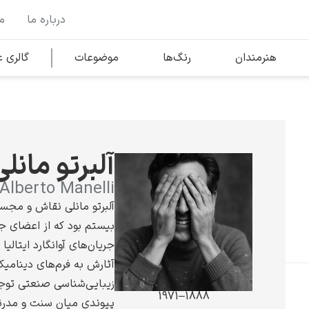
درباره ما
م
وها
محبوب‌ترین هنرمندان
هنرمندان
رنگ‌ها
موضوعات
گالری
کلود مونه
آلبرتو مانلی
Alberto Manelli
آلبرتو مانلی نقاش و مجسم
بیستم بود که از اعضای جن
ونسان ون گوگ
جریان‌های آوانگارد ایتالی
آثارش به فرم‌های دینامی
زیبایی‌شناسی صنعتی توج
1888–1971
پیوندی میان سنت و مدرنی