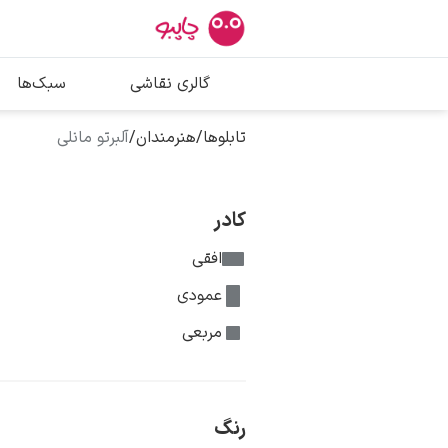
بیشترین جستج
گالری نقاشی
سبک‌ها
پیکاسو
تابلو بوسه
تابلوها
/
هنرمندان
/
آلبرتو مانلی
سالوادور دالی
فریدا کالوا
کادر
افقی
عمودی
مربعی
رنگ