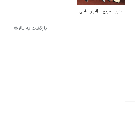
تقریبا سریع – آلبرتو مانلی
بازگشت به بالا
ادگار دگا
لودویگ دویچ
رامبرانت