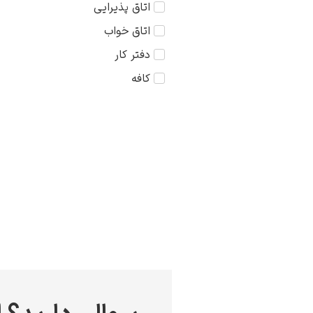
اتاق پذیرایی
کودک
75×75
اتاق خواب
مذهبی
دفتر کار
منظره
کافه