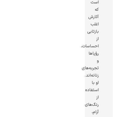
است
که
آثارش
اغلب
بازتابی
گوستاو کلیمت
از
احساسات،
رؤیاها
و
تجربه‌های
ادوارد مونک
زنانه‌اند.
او با
استفاده
از
رنگ‌های
آرام،
کامی پیسارو