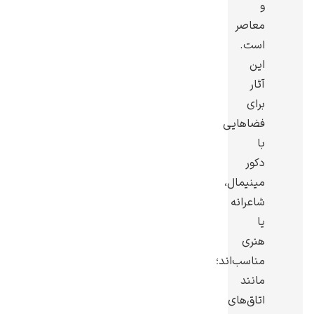
و
معاصر
است.
این
آثار
رامبرانت
برای
فضاهایی
با
دکور
مینیمال،
پیر آگوست رنوآر
شاعرانه
یا
هنری
مناسب‌اند؛
مانند
پل سزان
اتاق‌های