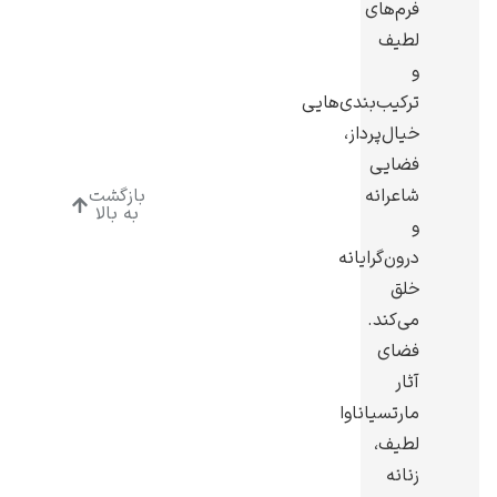
فرم‌های
لطیف
و
ترکیب‌بندی‌هایی
خیال‌پرداز،
ادوارد هاپر
فضایی
شاعرانه
بازگشت
به بالا
و
درون‌گرایانه
خلق
ادگار دگا
می‌کند.
فضای
آثار
مارتسیاناوا
لطیف،
لودویگ دویچ
زنانه