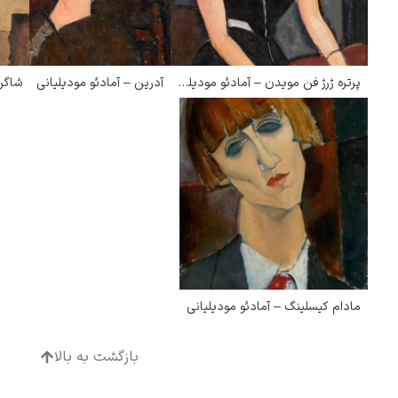
پیر آگوست رنوآر
پرتره ژرژ فن مویدن – آمادئو مودیلیانی
آدرین – آمادئو مودیلیانی
شاگرد
پل سزان
مادام کیسلینگ – آمادئو مودیلیانی
یوهانس فرمیر
پرفروش‌ترین تابلوها
بازگشت به بالا