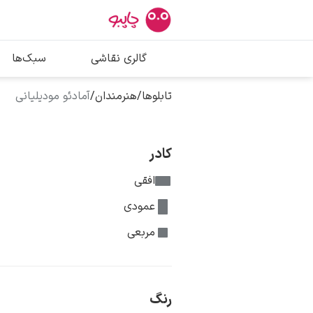
بیشترین جستج
گالری نقاشی
سبک‌ها
پیکاسو
تابلو بوسه
تابلوها
/
هنرمندان
/
آمادئو مودیلیانی
سالوادور دالی
فریدا کالوا
کادر
افقی
عمودی
مربعی
رنگ