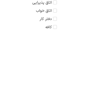
اتاق پذیرایی
کودک
75×75
اتاق خواب
مذهبی
دفتر کار
منظره
کافه