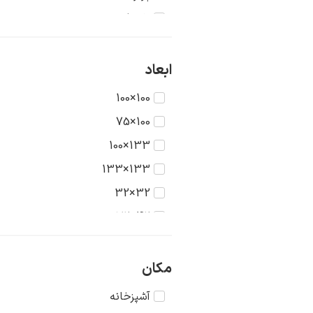
تاریخ
جنگ
حیوانات
ابعاد
دریا
100×100
دورنما
100×75
دوشیزگان
133×100
رنگ‌ها
133×133
روستا
32×32
سکون
42×32
شهر
42×42
طبیعت
56×42
مکان
عشق
56×56
آشپزخانه
غرب وحشی
75×56