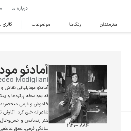
درباره ما
م
وها
محبوب‌ترین هنرمندان
هنرمندان
رنگ‌ها
موضوعات
گالری
کلود مونه
آمادئو مودی
deo Modigliani
آمادئو مودیلیانی نقاش و 
که به‌واسطه پرتره‌ها و پ
ونسان ون گوگ
خاموش و فرمی منحصر‌به‌
شاعرانه خلق کرد. آثارش ترک
هنر رنسانس و حس‌وحال م
1884–1920
سادگی فرمی، عمق عاطفی 