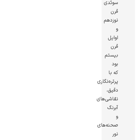
سوئدی
قرن
نوزدهم
و
اوایل
گوستاو کلیمت
قرن
بیستم
بود
که با
پرتره‌نگاری
ادوارد مونک
دقیق،
نقاشی‌های
آبرنگ
و
صحنه‌های
نور
کامی پیسارو