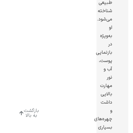
طبیعی
شناخته
می‌شود.
او
به‌ویژه
ادوارد هاپر
در
بازنمایی
پوست،
آب و
نور
ادگار دگا
مهارت
بالایی
داشت
و
بازگشت
به بالا
چهره‌های
لودویگ دویچ
بسیاری