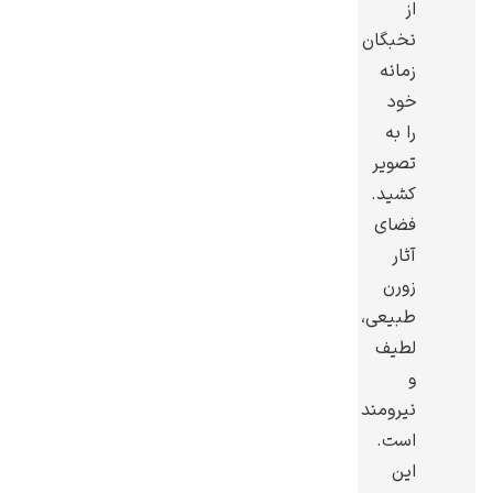
از
نخبگان
زمانه
خود
را به
رامبرانت
تصویر
کشید.
فضای
آثار
زورن
پیر آگوست رنوآر
طبیعی،
لطیف
و
نیرومند
است.
پل سزان
این