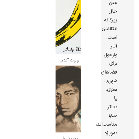
عین
حال
زیرکانه
انتقادی
است.
آثار
وارهول
ولوت آندرگراوند و نیکو – اندی وارهول
برای
فضاهای
شهری،
هنری،
یا
دفاتر
خلاق
مناسب‌اند،
به‌ویژه
محمد علی کلی – اندی وارهول