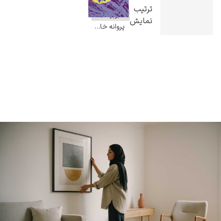
ترتیب
نمایش
پروانه خال نقره ای سان فرانسیسکو – اندی وارهول