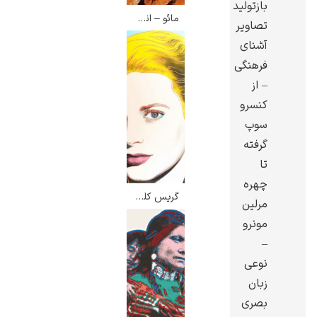
بازتولید
مائو – اندی وارهول
تصاویر
آشنای
فرهنگی
– از
ادوارد هاپر
کنسرو
سوپ
گرفته
تا
چهره
ادگار دگا
گریس کلی – اندی وارهول
مرلین
مونرو
–
نوعی
زبان
لودویگ دویچ
بصری