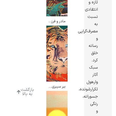
تازه و
انتقادی
نسبت
مادر و فرزند – اندی وارهول
به
مصرف‌گرایی
رامبرانت
و
رسانه
خلق
کرد.
سبک
پیر آگوست رنوآر
آثار
وارهول
ببر سیبری – اندی وارهول
تکرارشونده،
بازگشت
به بالا
جسورانه،
رنگی
پل سزان
و