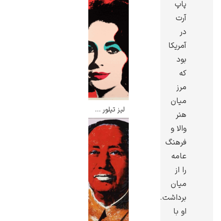
پاپ
آرت
در
آمریکا
بود
گوستاو کلیمت
که
مرز
میان
لیز تیلور – اندی وارهول
هنر
والا و
ادوارد مونک
فرهنگ
عامه
را از
میان
برداشت.
او با
کامی پیسارو