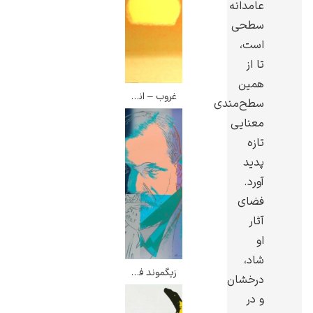
عامدانه
سطحی
است،
تا از
همین
یوهانس فرمیر
غروب – اندی وارهول
سطح‌مندی
پرفروش‌ترین
معنایی
تابلوها
تازه
پدید
آورد.
فضای
آثار
او
شاد،
زیگموند فروید – اندی وارهول
درخشان
و در