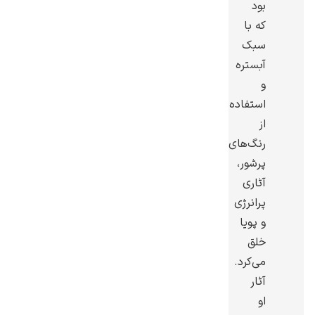
بود
که با
سبک
آبستره
و
گوستاو کلیمت
استفاده
از
رنگ‌های
پرشور،
آثارى
ادوارد مونک
پرانرژی
و پویا
خلق
می‌کرد.
آثار
او
کامی پیسارو