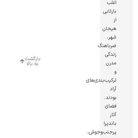
اغلب
بازتابی
از
هیجان
شهر،
ادوارد هاپر
ضرباهنگ
زندگی
بازگشت
مدرن
به بالا
و
ترکیب‌بندی‌های
ادگار دگا
آزاد
بودند.
فضای
آثار
باندیرا
لودویگ دویچ
پرجنب‌وجوش،