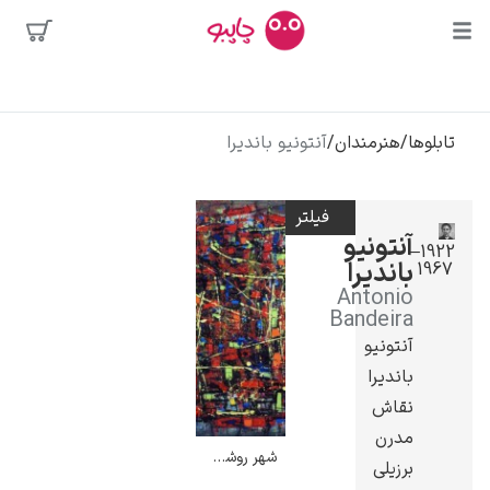
بیشترین
جستجوها
محبوب‌ترین
تابلوها
/
هنرمندان
/
آنتونیو باندیرا
پیکاسو
هنرمندان
تابلو بوسه
فیلتر
سالوادور دالی
آنتونیو
1922–
باندیرا
1967
فریدا کالوا
Antonio
کلود مونه
Bandeira
آنتونیو
باندیرا
نقاش
مدرن
شهر روشن – آنتونیو باندیرا
برزیلی
ونسان ون گوگ