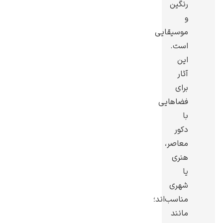
رنگین
و
موسیقایی
است.
این
رامبرانت
آثار
برای
فضاهایی
با
دکور
پیر آگوست رنوآر
معاصر،
هنری
یا
شهری
مناسب‌اند؛
پل سزان
مانند