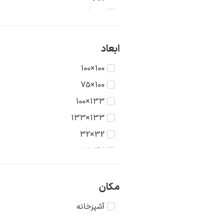
تاریخ
جنگ
حیوانات
ابعاد
دریا
100×100
دورنما
100×75
دوشیزگان
133×100
رنگ‌ها
133×133
روستا
32×32
سکون
42×32
شهر
42×42
طبیعت
56×42
مکان
عشق
56×56
آشپزخانه
غرب وحشی
75×56