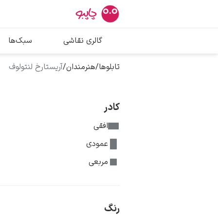
بیشترین جستج
گالری نقاشی
سبک‌ها
پیکاسو
تابلو بوسه
تابلوها
/
هنرمندان
/
آریستارخ لنتولوف
سالوادور دالی
فریدا کالوا
کادر
افقی
عمودی
مربعی
رنگ