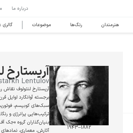
درباره ما
م
وها
محبوب‌ترین هنرمندان
هنرمندان
رنگ‌ها
موضوعات
گالری
کلود مونه
آریستارخ ل
starkh Lentulov
آریستارخ لنتولوف نقاش ر
برجسته آوانگارد اوایل قرن
ونسان ون گوگ
سبک‌های کوبیسم، فوتوری
ترکیب‌هایی پرانرژی و رنگار
بنیان‌گذاران گروه «جک آف 
1882–1943
آثارش، معماری، نمادهای 