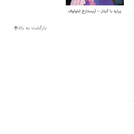
پرتره با گیتار – آریستارخ لنتولوف
بازگشت به بالا
ادگار دگا
لودویگ دویچ
رامبرانت