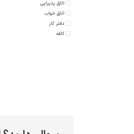
اتاق پذیرایی
کودک
75×75
اتاق خواب
مذهبی
دفتر کار
منظره
کافه