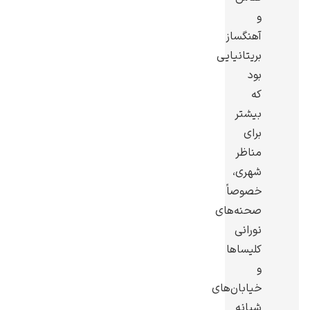
و
آهنگساز
بریتانیایی
بود
گوستاو کلیمت
که
بیشتر
برای
مناظر
شهری،
خصوصاً
ادوارد مونک
صحنه‌های
نورانی
کلیساها
و
خیابان‌های
کامی پیسارو
شبانه