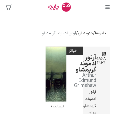
بیشترین
جستجوها
محبوب‌ترین
تابلوها
/
هنرمندان
/
آرتور ادموند گریمشاو
پیکاسو
هنرمندان
تابلو بوسه
فیلتر
سالوادور دالی
آرتور
1868–
ادموند
1949
فریدا کالوا
گریمشاو
کلود مونه
Arthur
Edmund
Grimshaw
آرتور
ادموند
گریمشاو
کیساید، نیوکاسل – آرتور ادموند گریمشاو
ونسان ون گوگ
نقاش