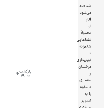
شناخته
می‌شود.
آثار
او
ادوارد هاپر
معمولاً
فضاهایی
شاعرانه
با
نورپردازی
درخشان
ادگار دگا
بازگشت
و
به بالا
معماری
باشکوه
را به
تصویر
لودویگ دویچ
می‌کشند.