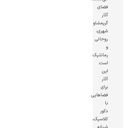
فضای
آثار
گریمشاو
شهری،
رامبرانت
روحانی
و
رمانتیک
است.
این
پیر آگوست رنوآر
آثار
برای
فضاهایی
با
دکور
کلاسیک،
پل سزان
شبانه