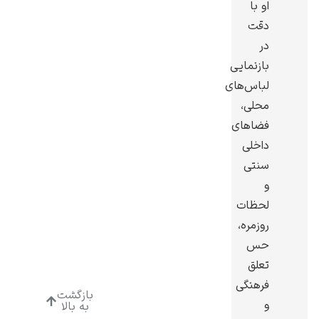
او با
دقت
در
بازنمایی
لباس‌های
ادوارد هاپر
محلی،
فضاهای
داخلی
سنتی
و
ادگار دگا
لحظات
روزمره،
حس
تعلق
فرهنگی
بازگشت
لودویگ دویچ
و
به بالا