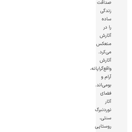
صداقت
زندگی
ساده
را در
آثارش
رامبرانت
منعکس
می‌کرد.
آثارش
واقع‌گرایانه،
آرام و
پیر آگوست رنوآر
بومی‌اند.
فضای
آثار
نوردنبرگ
سنتی،
پل سزان
روستایی