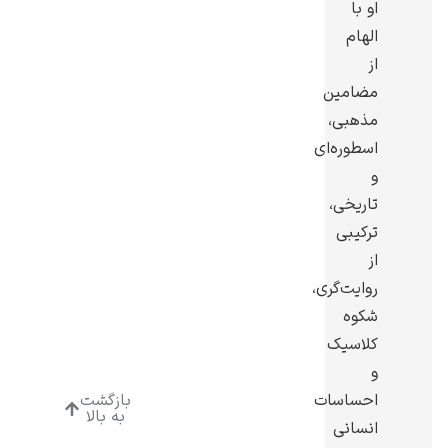
او با
الهام
از
مضامین
مذهبی،
ادوارد هاپر
اسطوره‌ای
و
تاریخی،
ترکیبی
از
ادگار دگا
روایت‌گری،
شکوه
کلاسیک
و
احساسات
بازگشت
به بالا
لودویگ دویچ
انسانی