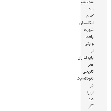
هجدهم
بود
که در
انگلستان
شهرت
گوستاو کلیمت
یافت
و یکی
از
پایه‌گذاران
هنر
ادوارد مونک
تاریخی
نئوکلاسیک
در
اروپا
شد.
آثار
کامی پیسارو