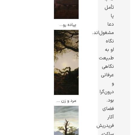
تأمل
یا
دعا
پیاده روی در غروب – کاسپار داوید فریدریش
مشغول‌اند.
رامبرانت
نگاه
او به
طبیعت
نگاهی
عرفانی
پیر آگوست رنوآر
و
درون‌گرا
بود.
مرد و زن در حال تامل در ماه – کاسپار داوید فریدریش
فضای
آثار
فریدریش
پل سزان
ساکت،