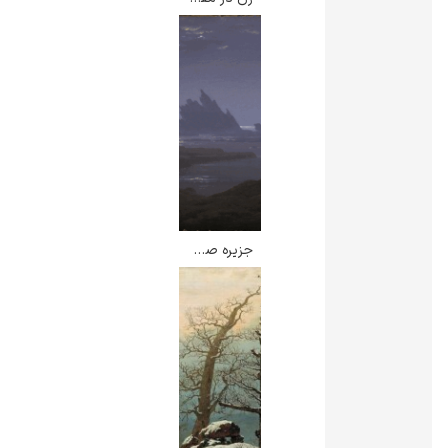
جزیره صخره ای در ساحل دریا – کاسپار داوید فریدریش