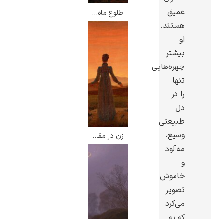
عمیق
طلوع ماه بر فراز دریا – کاسپار داوید فریدریش
هستند.
او
بیشتر
ادوارد هاپر
چهره‌هایی
تنها
را در
دل
طبیعتی
وسیع،
ادگار دگا
زن در مقابل غروب خورشید – کاسپار داوید فریدریش
مه‌آلود
و
خاموش
تصویر
می‌کرد
لودویگ دویچ
که به