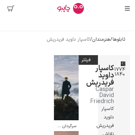
بیشترین
جستجوها
محبوب‌ترین
تابلوها
/
هنرمندان
/
کاسپار داوید فریدریش
پیکاسو
هنرمندان
تابلو بوسه
فیلتر
سالوادور دالی
کاسپار
1774–
داوید
1840
فریدا کالوا
فریدریش
کلود مونه
Caspar
David
Friedrich
کاسپار
داوید
فریدریش
سرگردان بر دریای مه – کاسپار داوید فریدریش
ونسان ون گوگ
نقاش