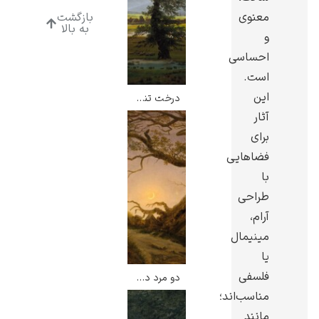
معنوی
بازگشت
به بالا
و
احساسی
است.
یوهانس فرمیر
این
درخت تنها – کاسپار داوید فریدریش
آثار
پرفروش‌ترین
تابلوها
برای
فضاهایی
با
طراحی
آرام،
مینیمال
یا
فلسفی
دو مرد در حال اندیشیدن به ماه – کاسپار داوید فریدریش
مناسب‌اند؛
مانند