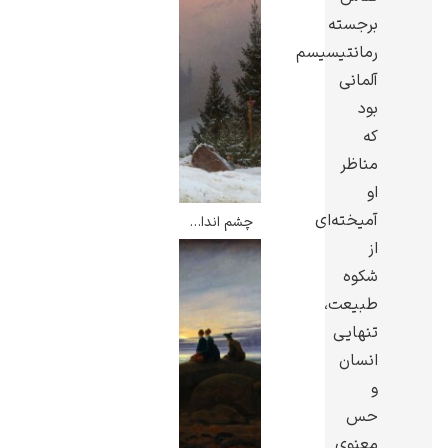
برجسته
رمانتیسیسم
آلمانی
بود
گوستاو کلیمت
که
مناظر
او
آمیخته‌ای
چشم انداز زمستانی با کلیسا – کاسپار داوید فریدریش
از
شکوه
ادوارد مونک
طبیعت،
تنهایی
انسان
و
حس
کامی پیسارو
معنوی