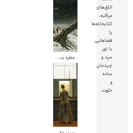
اتاق‌های
مراقبه،
کتابخانه‌ها
یا
فضاهایی
با نور
سرد و
منظره زمستانی – کاسپار داوید فریدریش
چیدمان
ساده
و
خلوت.
زن در مقابل پنجره – کاسپار داوید فریدریش