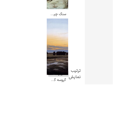
سنگ چین در برف – کاسپار داوید فریدریش
ترتیب
نمایش
گروسه گی هیگه – کاسپار داوید فریدریش