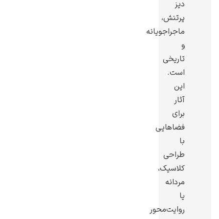
دیز
پرتنش،
ماجراجویانه
و
تاریخی
یوهانس فرمیر
است.
پرفروش‌ترین
این
تابلوها
آثار
برای
فضاهایی
با
طراحی
کلاسیک،
مردانه
یا
روایت‌محور