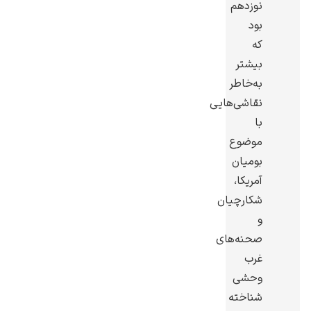
نوزدهم
بود
که
بیشتر
به‌خاطر
گوستاو کلیمت
نقاشی‌هایی
با
موضوع
بومیان
آمریکا،
ادوارد مونک
شکارچیان
و
صحنه‌های
غرب
وحشی
شناخته
کامی پیسارو