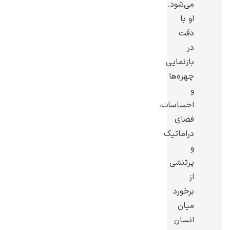
می‌شود.
او با
دقت
در
بازنمایی
ادوارد هاپر
چهره‌ها
و
احساسات،
فضای
دراماتیک
ادگار دگا
و
پرتنشی
از
برخورد
میان
لودویگ دویچ
انسان