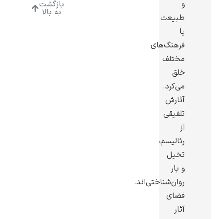
و
بازگشت
به بالا
طبیعت
یا
فرهنگ‌های
مختلف
رامبرانت
خلق
می‌کرد.
آثارش
تلفیقی
از
پیر آگوست رنوآر
رئالیسم،
تخیل
و بار
روان‌شناختی‌اند.
فضای
پل سزان
آثار