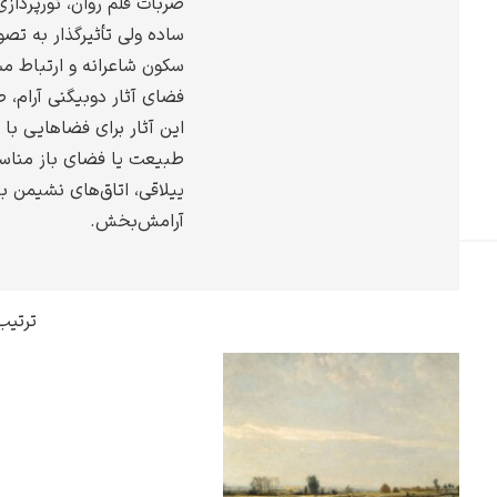
ضربات قلم روان، نورپرداز
گوستاو کلیمت
ساده ولی تأثیرگذار به تصو
سکون شاعرانه و ارتباط مس
فضای آثار دوبیگنی آرام،
این آثار برای فضاهایی با د
طبیعت یا فضای باز مناسب‌
ادوارد مونک
ییلاقی، اتاق‌های نشیمن ب
آرامش‌بخش.
ترتیب
کامی پیسارو
ادوارد هاپر