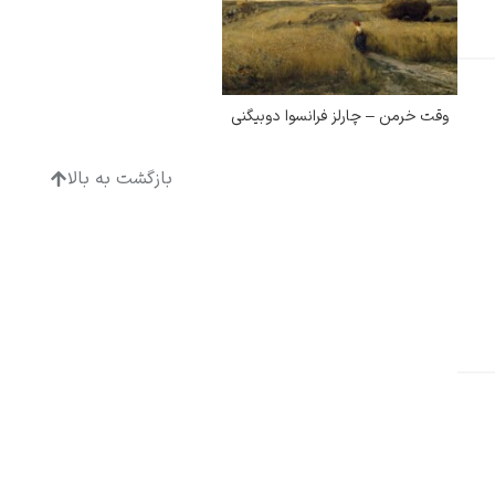
وقت خرمن – چارلز فرانسوا دوبیگنی
ادگار دگا
بازگشت به بالا
لودویگ دویچ
رامبرانت