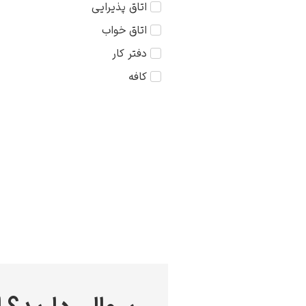
اتاق پذیرایی
کودک
75×75
اتاق خواب
مذهبی
دفتر کار
منظره
کافه