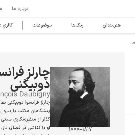
درباره ما
م
وها
محبوب‌ترین هنرمندان
هنرمندان
رنگ‌ها
موضوعات
گالری
ی
کلود مونه
چارلز فرانس
دوبیگنی
ançois Daubigny
ونسان ون گوگ
چارلز فرانسوا دوبیگنی نق
پیشگامان مکتب باربیزون
گذار از منظره‌نگاری سنتی 
او با نقاشی در فضای باز، 
1817–1878