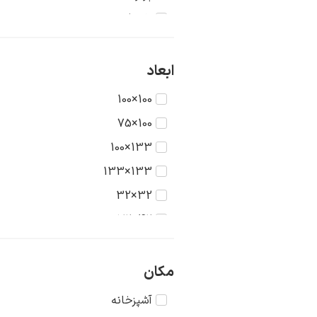
تاریخ
جنگ
حیوانات
ابعاد
دریا
100×100
دورنما
100×75
دوشیزگان
133×100
رنگ‌ها
133×133
روستا
32×32
سکون
42×32
شهر
42×42
طبیعت
56×42
مکان
عشق
56×56
آشپزخانه
غرب وحشی
75×56