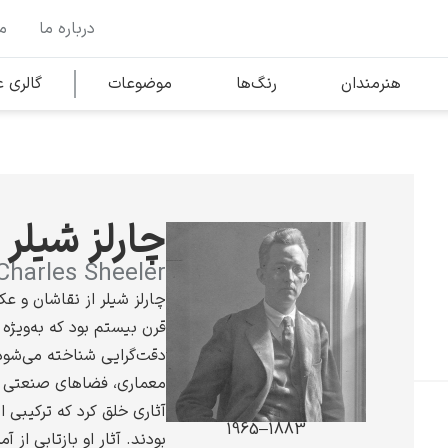
درباره ما
م
وها
محبوب‌ترین هنرمندان
هنرمندان
رنگ‌ها
موضوعات
گالری
کلود مونه
چارلز شیلر
Charles Sheeler
چارلز شیلر از نقاشان و ع
قرن بیستم بود که به‌ویژه
ونسان ون گوگ
دقت‌گرایی شناخته می‌شود.
معماری، فضاهای صنعتی و
آثاری خلق کرد که ترکیبی از 
1883–1965
بودند. آثار او بازتابی از