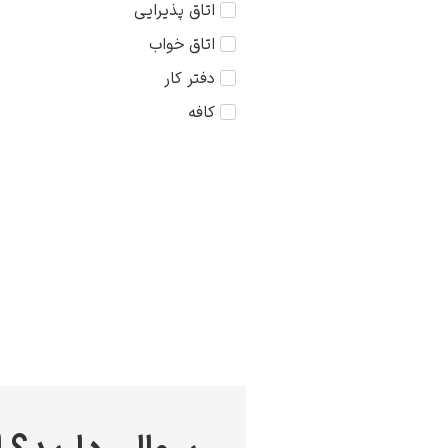
اتاق پذیرایی
کودک
75×75
اتاق خواب
مذهبی
دفتر کار
منظره
کافه