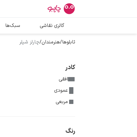
بیشترین جستج
گالری نقاشی
سبک‌ها
پیکاسو
تابلو بوسه
تابلوها
/
هنرمندان
/
چارلز شیلر
سالوادور دالی
فریدا کالوا
کادر
افقی
عمودی
مربعی
رنگ