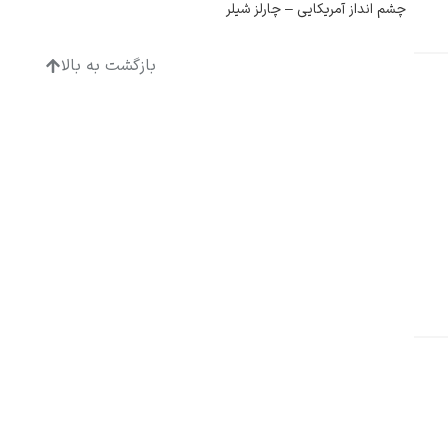
چشم انداز آمریکایی – چارلز شیلر
بازگشت به بالا
ادگار دگا
لودویگ دویچ
رامبرانت