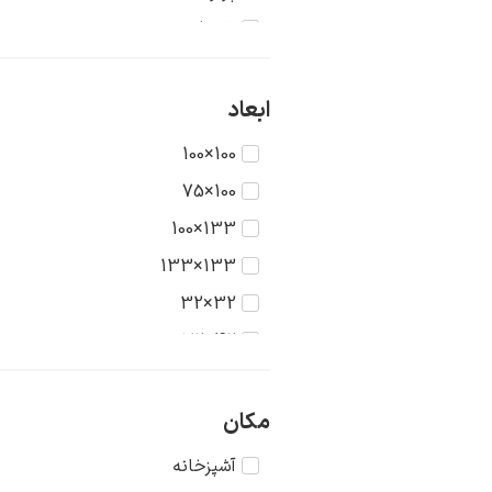
تاریخ
جنگ
حیوانات
ابعاد
دریا
100×100
دورنما
100×75
دوشیزگان
133×100
رنگ‌ها
133×133
روستا
32×32
سکون
42×32
شهر
42×42
طبیعت
56×42
مکان
عشق
56×56
آشپزخانه
غرب وحشی
75×56