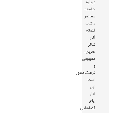
درباره
جامعه
معاصر
داشت.
فضای
رامبرانت
آثار
شاتز
صریح،
مفهومی
و
پیر آگوست رنوآر
فرهنگ‌محور
است.
این
آثار
برای
پل سزان
فضاهایی