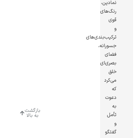
نمادین،
رنگ‌های
قوی
و
ترکیب‌بندی‌های
ادوارد هاپر
جسورانه،
فضای
بصری‌ای
خلق
می‌کرد
ادگار دگا
که
دعوت
به
بازگشت
تأمل
به بالا
و
لودویگ دویچ
گفتگو