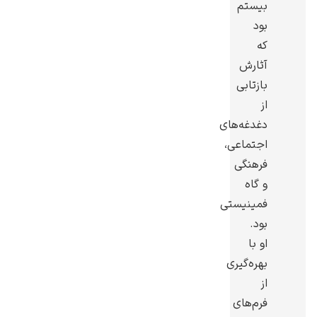
بیستم
بود
که
آثارش
بازتابی
گوستاو کلیمت
از
دغدغه‌های
اجتماعی،
فرهنگی
و گاه
ادوارد مونک
فمینیستی
بود.
او با
بهره‌گیری
از
فرم‌های
کامی پیسارو