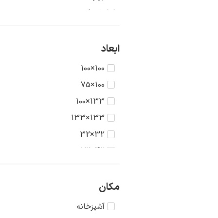
تاریخ
جنگ
حیوانات
ابعاد
دریا
100×100
دورنما
100×75
دوشیزگان
133×100
رنگ‌ها
133×133
روستا
32×32
سکون
42×32
شهر
42×42
طبیعت
56×42
مکان
عشق
56×56
آشپزخانه
غرب وحشی
75×56