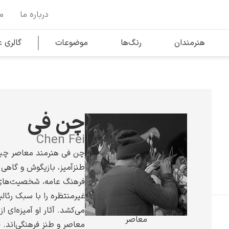
درباره ما
م
وها
محبوب‌ترین هنرمندان
هنرمندان
رنگ‌ها
موضوعات
گالری
کلود مونه
چن فی
Chen Fei
چن فی هنرمند معاصر چین
طنزآمیز، بازیگوش و گاهی 
ونسان ون گوگ
فرهنگ عامه، شخصیت‌های
غیرمنتظره را با سبک رئال
می‌کشد. آثار او آمیزه‌ای 
معاصر
معاصر و طنز فرهنگی‌اند. 