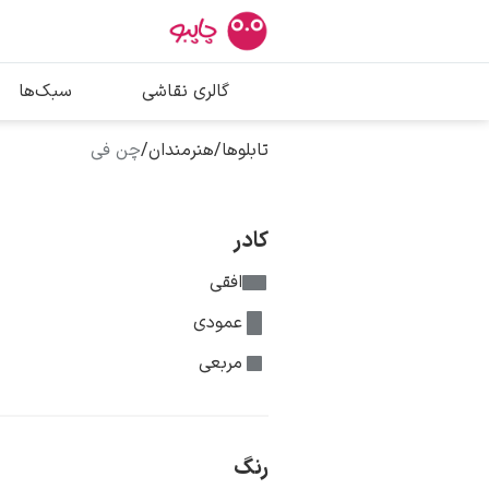
بیشترین جستج
گالری نقاشی
سبک‌ها
پیکاسو
تابلو بوسه
تابلوها
/
هنرمندان
/
چن فی
سالوادور دالی
فریدا کالوا
کادر
افقی
عمودی
مربعی
رنگ