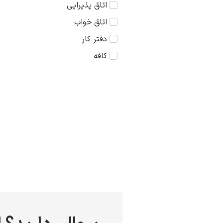
اتاق پذیرایی
کودک
75×75
اتاق خواب
مذهبی
دفتر کار
منظره
کافه