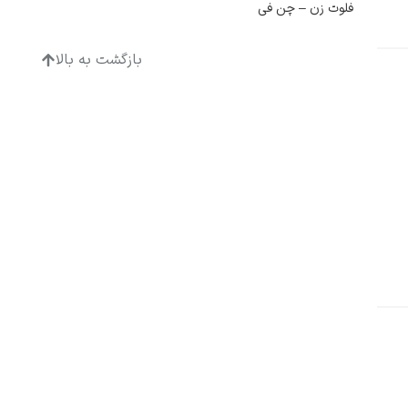
فلوت زن – چن فی
بازگشت به بالا
ادگار دگا
لودویگ دویچ
رامبرانت