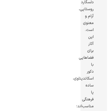
دلسگارد
روستایی،
آرام و
معنوی
است.
رامبرانت
این
آثار
برای
فضاهایی
با
پیر آگوست رنوآر
دکور
اسکاندیناوی،
ساده
یا
فرهنگی
پل سزان
مناسب‌اند؛