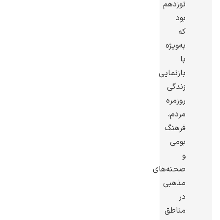
نوزدهم
بود
که
به‌ویژه
با
گوستاو کلیمت
بازنمایی
زندگی
روزمره
مردم،
فرهنگ
ادوارد مونک
بومی
و
صحنه‌های
مذهبی
در
مناطق
کامی پیسارو