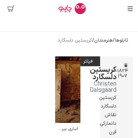
بیشترین
جستجوها
محبوب‌ترین
تابلوها
/
هنرمندان
/
کریستین دلسگارد
پیکاسو
هنرمندان
تابلو بوسه
فیلتر
سالوادور دالی
کریستین
1824–
دلسگارد
1907
فریدا کالوا
Christen
کلود مونه
Dalsgaard
کریستین
دلسگارد
نقاش
دانمارکی
انباری بیرون از خانه – کریستین دلسگارد
قرن
ونسان ون گوگ