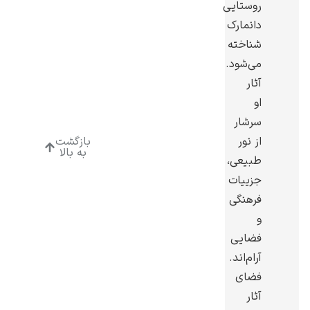
روستایی
دانمارک
شناخته
می‌شود.
آثار
ادوارد هاپر
او
سرشار
از نور
بازگشت
به بالا
طبیعی،
جزییات
ادگار دگا
فرهنگی
و
فضایی
آرام‌اند.
فضای
لودویگ دویچ
آثار