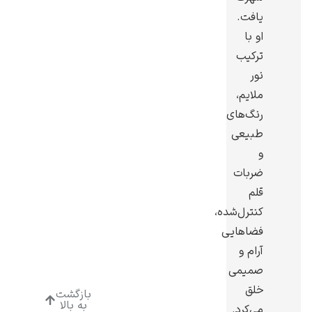
یافت.
او با
ترکیب
نور
ادوارد هاپر
ملایم،
رنگ‌های
طبیعی
و
ضربات
قلم
ادگار دگا
کنترل‌شده،
فضاهایی
آرام و
صمیمی
خلق
بازگشت
لودویگ دویچ
به بالا
می‌کرد.