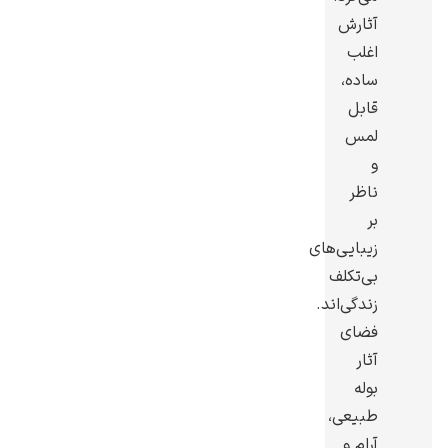
آثارش
اغلب
ساده،
قابل
رامبرانت
لمس
و
ناظر
بر
زیبایی‌های
پیر آگوست رنوآر
بی‌تکلف
زندگی‌اند.
فضای
آثار
بوله
طبیعی،
پل سزان
آرام و