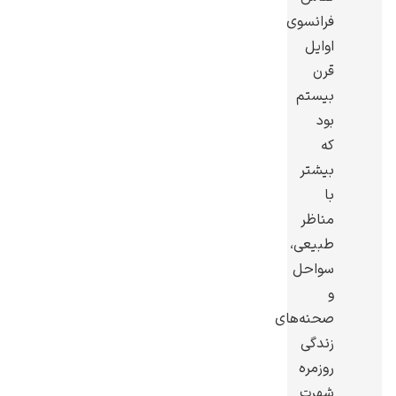
فرانسوی
اوایل
قرن
بیستم
گوستاو کلیمت
بود
که
بیشتر
با
مناظر
طبیعی،
ادوارد مونک
سواحل
و
صحنه‌های
زندگی
روزمره
کامی پیسارو
شهرت