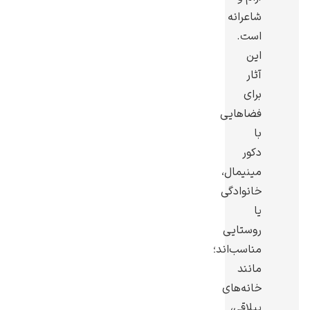
شاعرانه
است.
این
آثار
یوهانس فرمیر
برای
فضاهایی
پرفروش‌ترین
تابلوها
با
دکور
مینیمال،
خانوادگی
یا
روستایی
مناسب‌اند؛
مانند
خانه‌های
ییلاقی،