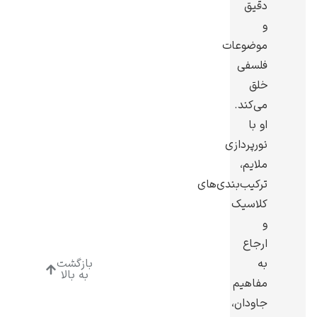
دقیق
و
موضوعات
فلسفی
خلق
ادوارد هاپر
می‌کند.
او با
نورپردازی
ملایم،
ترکیب‌بندی‌های
ادگار دگا
کلاسیک
و
ارجاع
به
بازگشت
به بالا
مفاهیم
لودویگ دویچ
جاودان،