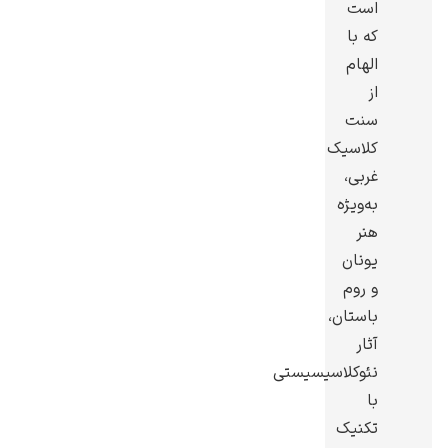
است
که با
الهام
از
سنت
گوستاو کلیمت
کلاسیک
غربی،
به‌ویژه
هنر
یونان
ادوارد مونک
و روم
باستان،
آثار
نئوکلاسیسیستی
با
تکنیک
کامی پیسارو