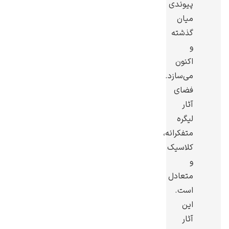
پیوندی
میان
گذشته
و
اکنون
رامبرانت
می‌سازد.
فضای
آثار
لیگره
متفکرانه،
پیر آگوست رنوآر
کلاسیک
و
متعادل
است.
این
پل سزان
آثار