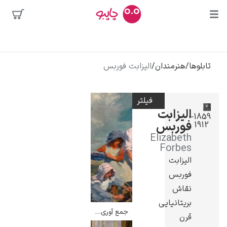
بیشترین
جستجوها
محبوب‌ترین
تابلوها
/
هنرمندان
/
الیزابت فوربس
پیکاسو
هنرمندان
تابلو بوسه
فیلتر
سالوادور دالی
الیزابت
1859–
فوربس
1912
فریدا کالوا
Elizabeth
کلود مونه
Forbes
الیزابت
فوربس
نقاش
بریتانیایی
جمع آوری شاه توت – الیزابت فوربس
قرن
ونسان ون گوگ