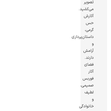
تصویر
می‌کشید.
آثارش
حس
گرمی،
رامبرانت
داستان‌پردازی
و
آرامش
دارند.
فضای
پیر آگوست رنوآر
آثار
فوربس
صمیمی،
لطیف
و
پل سزان
خانوادگی