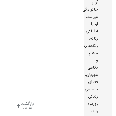
آرام
خانوادگی
می‌شد.
او با
لطافتی
ادوارد هاپر
زنانه،
رنگ‌های
ملایم
و
نگاهی
ادگار دگا
مهربان،
فضای
صمیمی
زندگی
روزمره
بازگشت
به بالا
لودویگ دویچ
را به