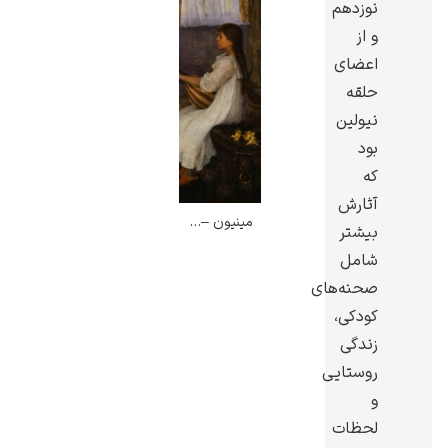
نوزدهم
و از
اعضای
حلقه
نیولین
گوستاو کلیمت
بود
که
آثارش
مینیون – الیزابت فوربس
بیشتر
شامل
ادوارد مونک
صحنه‌های
کودکی،
زندگی
روستایی
و
لحظات
کامی پیسارو