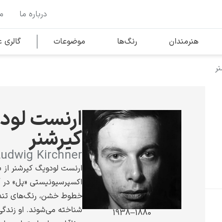
درباره ما
م
وها
محبوب‌ترین هنرمندان
هنرمندان
رنگ‌ها
موضوعات
گالری
ر
کلود مونه
ارنست لود
کیرشنر
Ludwig Kirchner
ونسان ون گوگ
ارنست لودویگ کیرشنر از بن
اکسپرسیونیستی «پل» در آل
خطوط خشن، رنگ‌های تند 
شناخته می‌شوند. او زندگی
1880–1938