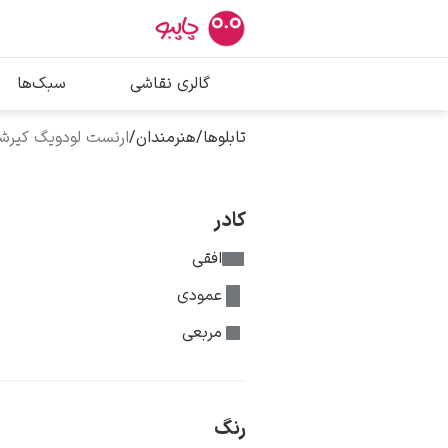
بیشترین جستج
گالری نقاشی
سبک‌ها
پیکاسو
تابلو بوسه
تابلوها
/
هنرمندان
/
ارنست لودویگ کیرشن
سالوادور دالی
فریدا کالوا
کادر
افقی
عمودی
مربعی
رنگ