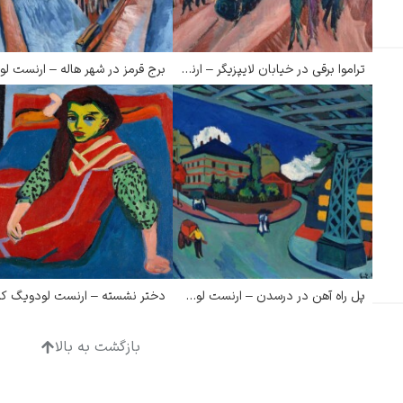
تراموا برقی در خیابان لایپزیگر – ارنست لودویگ کیرشنر
ادگار دگا
لودویگ دویچ
پل راه آهن در درسدن – ارنست لودویگ کیرشنر
بازگشت به بالا
رامبرانت