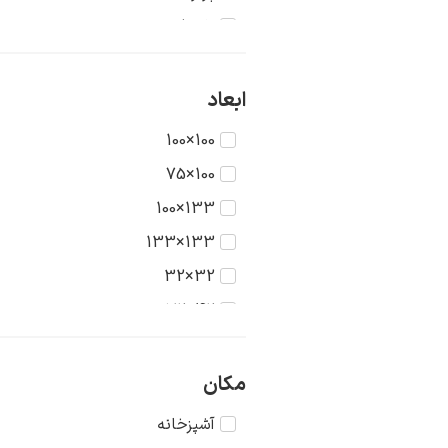
تاریخ
جنگ
حیوانات
ابعاد
دریا
100×100
دورنما
100×75
دوشیزگان
133×100
رنگ‌ها
133×133
روستا
32×32
سکون
42×32
شهر
42×42
طبیعت
56×42
مکان
عشق
56×56
آشپزخانه
غرب وحشی
75×56