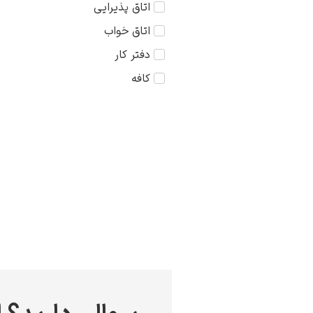
اتاق پذیرایی
کودک
75×75
اتاق خواب
مذهبی
دفتر کار
منظره
کافه