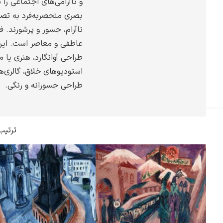
و ناآرامی‌های اجتماعی ر
گوستاو کلیمت
بصری منحصربه‌فرد به تصو
ناآرام، جسور و پرشورند. ف
عاطفی و معاصر است. این 
طراحی آوانگارد، هنری یا 
استودیوهای خلاق، گالری‌ه
ادوارد مونک
طراحی جسورانه و رنگی.
ترتیب
کامی پیسارو
ادوارد هاپر