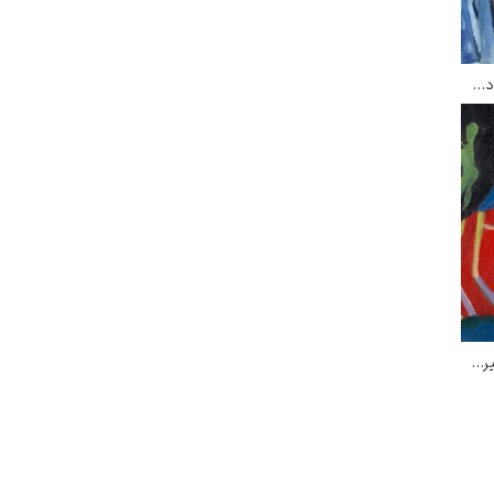
برج قرمز در شهر هاله – ارنست لودویگ کیرشنر
دختر نشسته – ارنست لودویگ کیرشنر