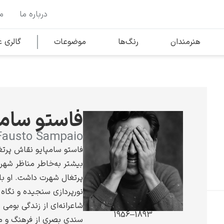
درباره ما
م
وها
محبوب‌ترین هنرمندان
هنرمندان
رنگ‌ها
موضوعات
گالری
کلود مونه
فاستو سامپ
Fausto Sampaio
فاستو سامپایو نقاش پرتغ
بیشتر به‌خاطر مناظر شهر
ونسان ون گوگ
پرتغال شهرت داشت. او با 
نورپردازی سنجیده و نگاه 
شاعرانه‌ای از زندگی بومی 
1893–1956
سندی بصری از فرهنگ و م