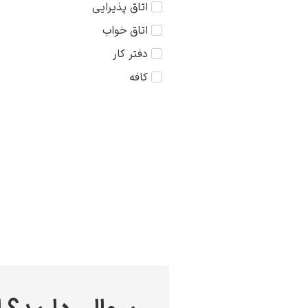
اتاق پذیرایی
کودک
75×75
اتاق خواب
مذهبی
دفتر کار
منظره
کافه