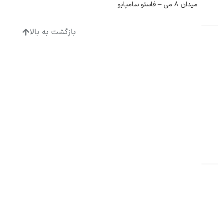
میدان ۸ می – فاستو سامپایو
بازگشت به بالا
ادگار دگا
لودویگ دویچ
رامبرانت