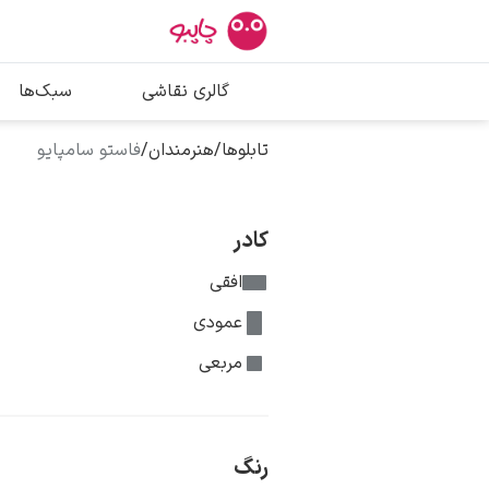
بیشترین جستج
گالری نقاشی
سبک‌ها
پیکاسو
تابلو بوسه
تابلوها
/
هنرمندان
/
فاستو سامپایو
سالوادور دالی
فریدا کالوا
کادر
افقی
عمودی
مربعی
رنگ