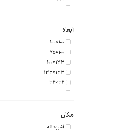
تاریخ
جنگ
حیوانات
ابعاد
دریا
100×100
دورنما
100×75
دوشیزگان
133×100
رنگ‌ها
133×133
روستا
32×32
سکون
42×32
شهر
42×42
طبیعت
56×42
مکان
عشق
56×56
آشپزخانه
غرب وحشی
75×56