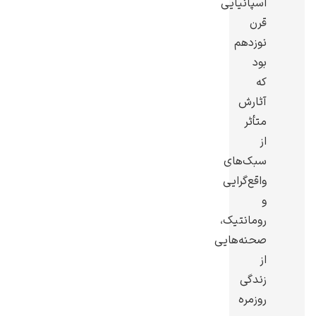
اسپانیایی
قرن
نوزدهم
بود
که
گوستاو کلیمت
آثارش
متأثر
از
سبک‌های
واقع‌گرایی
ادوارد مونک
و
رومانتیک،
صحنه‌هایی
از
زندگی
روزمره
کامی پیسارو