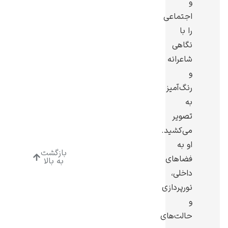
و
اجتماعی
را با
نگاهی
شاعرانه
ادوارد هاپر
و
رنگ‌آمیز
به
تصویر
می‌کشید.
ادگار دگا
او به
بازگشت
فضاهای
به بالا
داخلی،
نورپردازی
و
حالت‌های
لودویگ دویچ