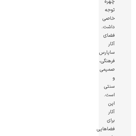
چهره
توجه
خاصی
داشت.
فضای
رامبرانت
آثار
سایارس
فرهنگی،
صمیمی
و
پیر آگوست رنوآر
سنتی
است.
این
آثار
برای
پل سزان
فضاهایی