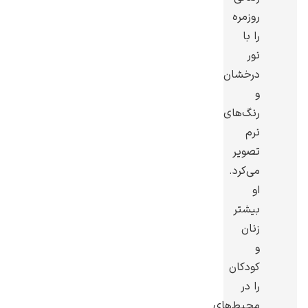
روزمره
را با
نور
درخشان
ادوارد هاپر
و
رنگ‌های
نرم
تصویر
می‌کرد.
او
ادگار دگا
بیشتر
زنان
و
کودکان
را در
لودویگ دویچ
محیط‌های