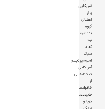
آمریکایی
و از
اعضای
گروه
گوستاو کلیمت
«ده‌نفر»
بود
که با
سبک
امپرسیونیسم
آمریکایی،
ادوارد مونک
صحنه‌هایی
از
خانواده،
طبیعت،
دریا و
کامی پیسارو
زندگی