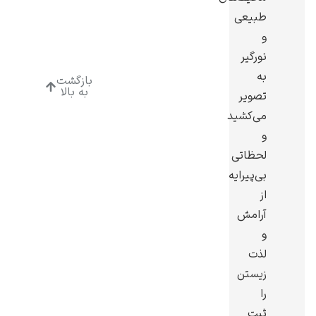
طبیعی
و
نورگیر
به
بازگشت
رامبرانت
به بالا
تصویر
می‌کشید
و
لحظاتی
بی‌پیرایه
پیر آگوست رنوآر
از
آرامش
و
لذت
زیستن
را
پل سزان
ثبت