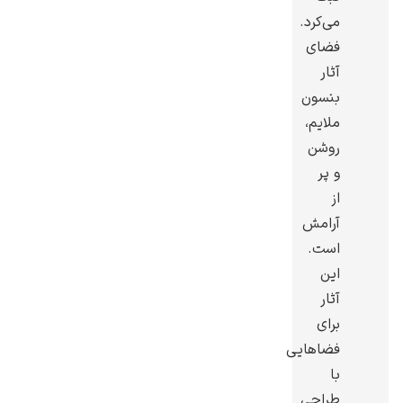
می‌کرد.
فضای
آثار
بنسون
یوهانس فرمیر
ملایم،
روشن
پرفروش‌ترین
تابلوها
و پر
از
آرامش
است.
این
آثار
برای
فضاهایی
با
طراحی